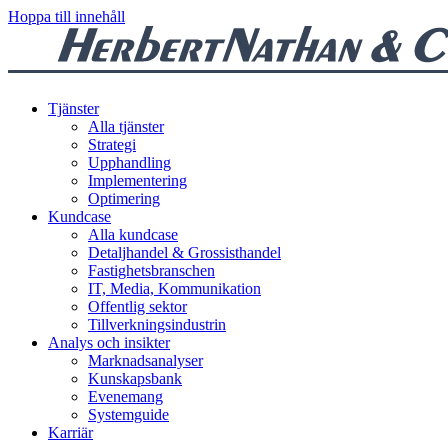
Hoppa till innehåll
Tjänster
Alla tjänster
Strategi
Upphandling
Implementering
Optimering
Kundcase
Alla kundcase
Detaljhandel & Grossisthandel
Fastighetsbranschen
IT, Media, Kommunikation
Offentlig sektor
Tillverkningsindustrin
Analys och insikter
Marknadsanalyser
Kunskapsbank
Evenemang
Systemguide
Karriär