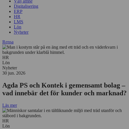
Välj ämne
Digitalisering
ERP
HR
LMS
Lön
Nyheter
Rensa
HR
Lön
Nyheter
30 jun. 2026
Agda PS och Kontek i gemensamt bolag –
vad innebär det för kunder och marknad?
Läs mer
HR
Lön