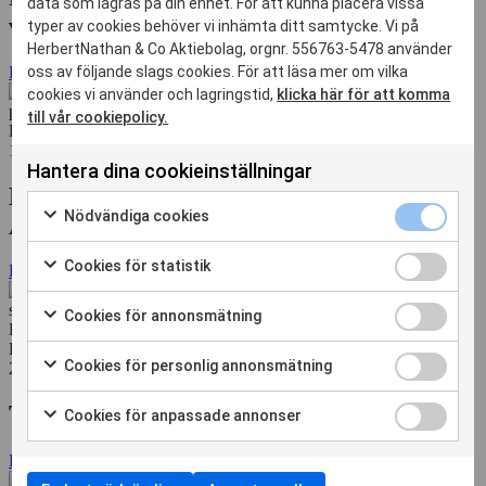
data som lagras på din enhet. För att kunna placera vissa
vid skiftet till Agentic AI
typer av cookies behöver vi inhämta ditt samtycke. Vi på
HerbertNathan & Co Aktiebolag, orgnr. 556763-5478 använder
Läs mer
oss av följande slags cookies. För att läsa mer om vilka
cookies vi använder och lagringstid,
klicka här för att komma
till vår cookiepolicy.
ERP
18 maj. 2026
Hantera dina cookieinställningar
Lekolar och Fellowmind vinner Årets
Nödvändiga
Nödvändiga cookies
Affärssystemprojekt 2025/2026
cookies
Markera
kryssruta
för
Cookies
Cookies för statistik
Läs mer
att
för
Markera
samtycka
statistik
för
Cookies
Cookies för annonsmätning
till
kryssruta
att
Digitalisering
för
Markera
användning
samtycka
HR
annonsmätn
för
av
Cookies
Cookies för personlig annonsmätning
till
26 apr. 2026
kryssruta
att
Nödvändiga
för
Markera
användning
samtycka
cookies
personlig
för
av
Trendspaning från HR Tech Europe 2026
Cookies
Cookies för anpassade annonser
till
annonsmätn
att
Cookies
för
Markera
användning
kryssruta
samtycka
för
anpassade
för
av
Läs mer
till
statistik
annonser
att
Cookies