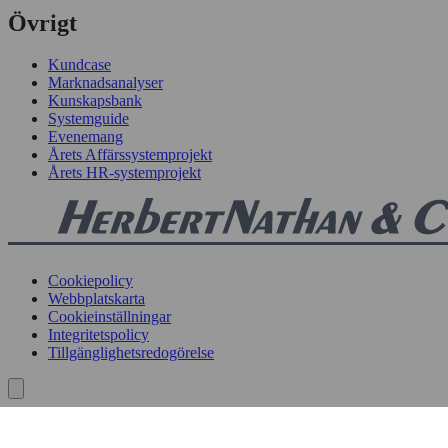
Övrigt
Kundcase
Marknadsanalyser
Kunskapsbank
Systemguide
Evenemang
Årets Affärssystemprojekt
Årets HR-systemprojekt
Cookiepolicy
Webbplatskarta
Cookieinställningar
Integritetspolicy
Tillgänglighetsredogörelse