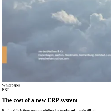
Whitepaper
ERP
The cost of a new ERP system
En överblick över genomsnittliga kostnader relaterade till att