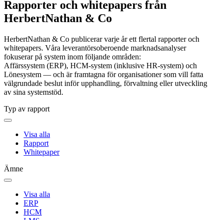
Rapporter och whitepapers från
HerbertNathan & Co
HerbertNathan & Co publicerar varje år ett flertal rapporter och
whitepapers. Våra leverantörsoberoende marknadsanalyser
fokuserar på system inom följande områden:
Affärssystem (ERP), HCM-system (inklusive HR-system) och
Lönesystem — och är framtagna för organisationer som vill fatta
välgrundade beslut inför upphandling, förvaltning eller utveckling
av sina systemstöd.
Typ av rapport
Visa alla
Rapport
Whitepaper
Ämne
Visa alla
ERP
HCM