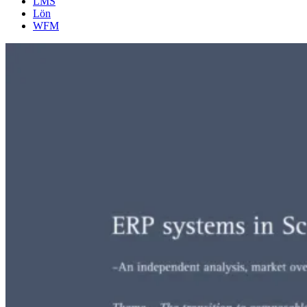
LMS
Lön
WFM