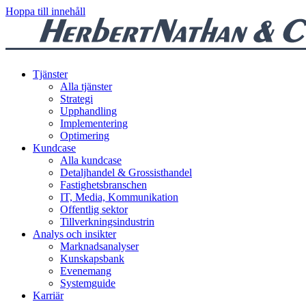
Hoppa till innehåll
Tjänster
Alla tjänster
Strategi
Upphandling
Implementering
Optimering
Kundcase
Alla kundcase
Detaljhandel & Grossisthandel
Fastighetsbranschen
IT, Media, Kommunikation
Offentlig sektor
Tillverkningsindustrin
Analys och insikter
Marknadsanalyser
Kunskapsbank
Evenemang
Systemguide
Karriär