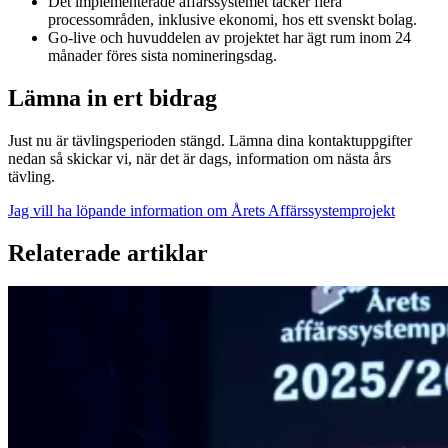
Det implementerade affärssystemet täcker flera
processområden, inklusive ekonomi, hos ett svenskt bolag.
Go-live och huvuddelen av projektet har ägt rum inom 24
månader föres sista nomineringsdag.
Lämna in ert bidrag
Just nu är tävlingsperioden stängd. Lämna dina kontaktuppgifter
nedan så skickar vi, när det är dags, information om nästa års
tävling.
Jag vill ha löpande information om Årets Affärssystemprojekt
Relaterade artiklar