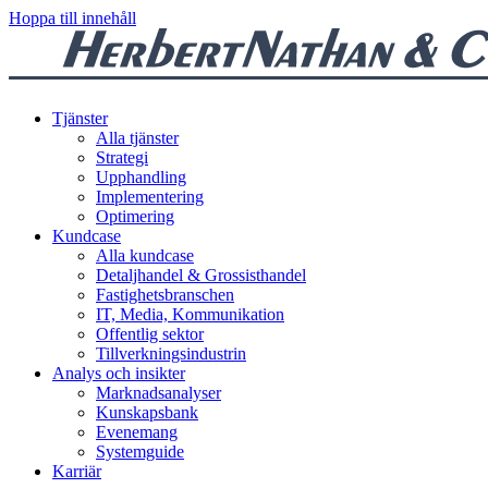
Hoppa till innehåll
Tjänster
Alla tjänster
Strategi
Upphandling
Implementering
Optimering
Kundcase
Alla kundcase
Detaljhandel & Grossisthandel
Fastighetsbranschen
IT, Media, Kommunikation
Offentlig sektor
Tillverkningsindustrin
Analys och insikter
Marknadsanalyser
Kunskapsbank
Evenemang
Systemguide
Karriär