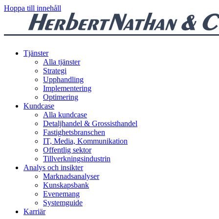
Hoppa till innehåll
Tjänster
Alla tjänster
Strategi
Upphandling
Implementering
Optimering
Kundcase
Alla kundcase
Detaljhandel & Grossisthandel
Fastighetsbranschen
IT, Media, Kommunikation
Offentlig sektor
Tillverkningsindustrin
Analys och insikter
Marknadsanalyser
Kunskapsbank
Evenemang
Systemguide
Karriär