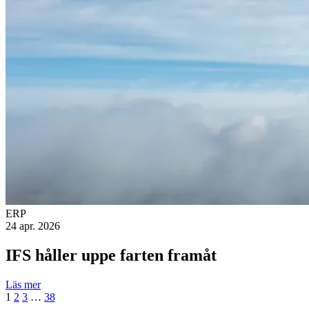
ERP
24 apr. 2026
IFS håller uppe farten framåt
Läs mer
1
2
3
…
38