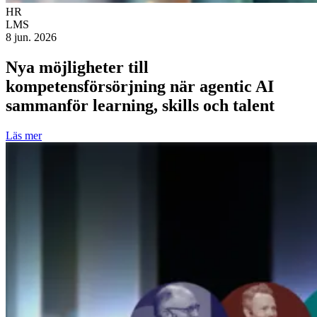
HR
LMS
8 jun. 2026
Nya möjligheter till
kompetensförsörjning när agentic AI
sammanför learning, skills och talent
Läs mer