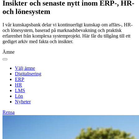
Insikter och senaste nytt inom ERP-, HR-
och lönesystem
I vår kunskapsbank delar vi kontinuerligt kunskap om affärs‑, HR‑
och lönesystem, baserad på marknadsbevakning och praktisk
erfarenhet från komplexa systemprojekt. Här får du tillgång till ett
gediget arkiv med fakta och insikter.
Ämne
Välj ämne
Digitalisering
ERP
HR
LMS
Lön
Nyheter
Rensa