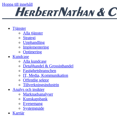
Hoppa till innehåll
Tjänster
Alla tjänster
Strategi
Upphandling
Implementering
Optimering
Kundcase
Alla kundcase
Detaljhandel & Grossisthandel
Fastighetsbranschen
IT, Media, Kommunikation
Offentlig sektor
Tillverkningsindustrin
Analys och insikter
Marknadsanalyser
Kunskapsbank
Evenemang
Systemguide
Karriär