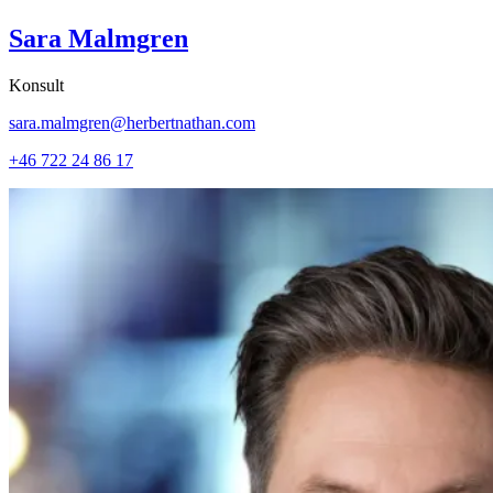
Sara Malmgren
Konsult
sara.malmgren@herbertnathan.com
+46 722 24 86 17