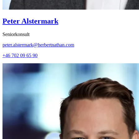
Peter Alstermark
Seniorkonsult
peter.alstermark@herbertnathan.com
+46 702 09 65 90