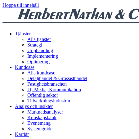
Hoppa till innehåll
Tjänster
Alla tjänster
Strategi
Upphandling
Implementering
Optimering
Kundcase
Alla kundcase
Detaljhandel & Grossisthandel
Fastighetsbranschen
IT, Media, Kommunikation
Offentlig sektor
Tillverkningsindustrin
Analys och insikter
Marknadsanalyser
Kunskapsbank
Evenemang
Systemguide
Karriär