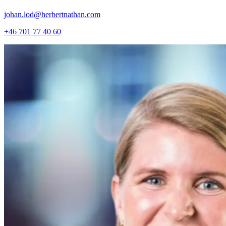
johan.lod@herbertnathan.com
+46 701 77 40 60