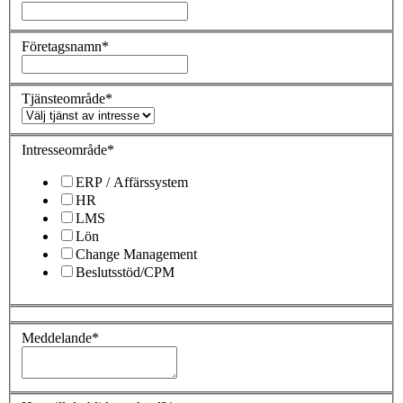
Företagsnamn
*
Tjänsteområde
*
Intresseområde
*
ERP / Affärssystem
HR
LMS
Lön
Change Management
Beslutsstöd/CPM
Meddelande
*