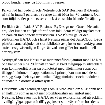
5.000 kunder varav ca 100 finns i Sverige.
På kort tid har både Oracle Netsuite och SAP Business ByDesign
gått från inga/få partners i Sverige till att båda har +5 partners. Och
som följd av fler partners ser vi också en snabbt ökande försäljning.
En likhet är att både SAP Business ByDesign och Oracle Netsuite
erbjuder kunden en ”plattform” som inkluderar väldigt mycket mer
än bara ett traditionellt affärssystem. I SAP´s fall gäller det
plattformen HANA och i fallet Netsuite gäller det SuiteCloud. Båda
plattformarna erbjuder ett stort bibliotek av tjänster och verktyg som
sträcker sig väsentligen längre än vad som gäller hos traditionella
affärssystem.
Verktygslådan hos Netsuite är mer innehållsrik jämfört med HANA
och har under sina 20 år nått en väldigt bred målgrupp av utvecklare
som kontinuerligt fyller på biblioteket med tillgängliga appar och
tilläggsfunktioner till applikationen. I princip kan man med dessa
verktyg skapa helt nya och unika tilläggsfunktioner och moduler till
ett redan funktionsrikt affärssystem.
Detsamma kan egentligen sägas om HANA även om SAP ännu har
en hållning som är något mer protektionistisk än jämfört med
Netsuite. Men även hos HANA ser vi en explosionsartad utveckling
av tillgängliga appar och tilläggstjänster som växer fram hos deras