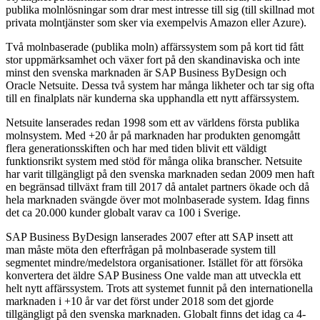
publika molnlösningar som drar mest intresse till sig (till skillnad mot
privata molntjänster som sker via exempelvis Amazon eller Azure).
Två molnbaserade (publika moln) affärssystem som på kort tid fått
stor uppmärksamhet och växer fort på den skandinaviska och inte
minst den svenska marknaden är SAP Business ByDesign och
Oracle Netsuite. Dessa två system har många likheter och tar sig ofta
till en finalplats när kunderna ska upphandla ett nytt affärssystem.
Netsuite lanserades redan 1998 som ett av världens första publika
molnsystem. Med +20 år på marknaden har produkten genomgått
flera generationsskiften och har med tiden blivit ett väldigt
funktionsrikt system med stöd för många olika branscher. Netsuite
har varit tillgängligt på den svenska marknaden sedan 2009 men haft
en begränsad tillväxt fram till 2017 då antalet partners ökade och då
hela marknaden svängde över mot molnbaserade system. Idag finns
det ca 20.000 kunder globalt varav ca 100 i Sverige.
SAP Business ByDesign lanserades 2007 efter att SAP insett att
man måste möta den efterfrågan på molnbaserade system till
segmentet mindre/medelstora organisationer. Istället för att försöka
konvertera det äldre SAP Business One valde man att utveckla ett
helt nytt affärssystem. Trots att systemet funnit på den internationella
marknaden i +10 år var det först under 2018 som det gjorde
tillgängligt på den svenska marknaden. Globalt finns det idag ca 4-