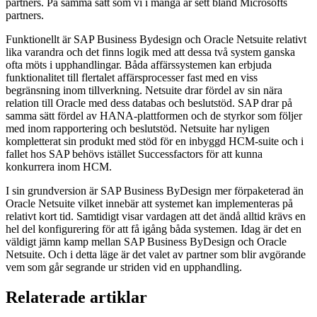
partners. På samma sätt som vi i många år sett bland Microsofts
partners.
Funktionellt är SAP Business Bydesign och Oracle Netsuite relativt
lika varandra och det finns logik med att dessa två system ganska
ofta möts i upphandlingar. Båda affärssystemen kan erbjuda
funktionalitet till flertalet affärsprocesser fast med en viss
begränsning inom tillverkning. Netsuite drar fördel av sin nära
relation till Oracle med dess databas och beslutstöd. SAP drar på
samma sätt fördel av HANA-plattformen och de styrkor som följer
med inom rapportering och beslutstöd. Netsuite har nyligen
kompletterat sin produkt med stöd för en inbyggd HCM-suite och i
fallet hos SAP behövs istället Successfactors för att kunna
konkurrera inom HCM.
I sin grundversion är SAP Business ByDesign mer förpaketerad än
Oracle Netsuite vilket innebär att systemet kan implementeras på
relativt kort tid. Samtidigt visar vardagen att det ändå alltid krävs en
hel del konfigurering för att få igång båda systemen. Idag är det en
väldigt jämn kamp mellan SAP Business ByDesign och Oracle
Netsuite. Och i detta läge är det valet av partner som blir avgörande
vem som går segrande ur striden vid en upphandling.
Relaterade artiklar