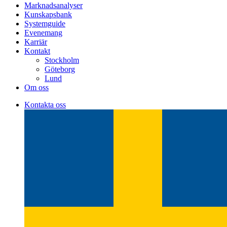
Marknadsanalyser
Kunskapsbank
Systemguide
Evenemang
Karriär
Kontakt
Stockholm
Göteborg
Lund
Om oss
Kontakta oss