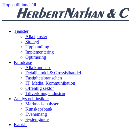
Hoppa till innehåll
Tjänster
Alla tjänster
Strategi
Upphandling
Implementering
Optimering
Kundcase
Alla kundcase
Detaljhandel & Grossisthandel
Fastighetsbranschen
IT, Media, Kommunikation
Offentlig sektor
Tillverkningsindustrin
Analys och insikter
Marknadsanalyser
Kunskapsbank
Evenemang
Systemguide
Karriär