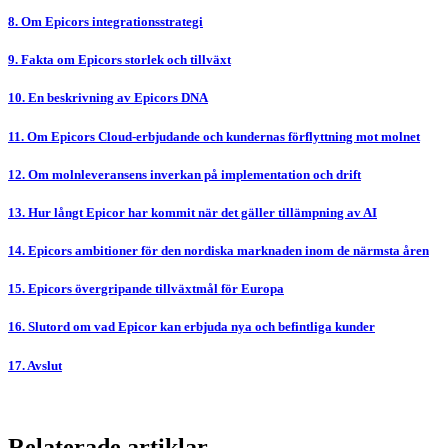
8. Om Epicors integrationsstrategi
9. Fakta om Epicors storlek och tillväxt
10. En beskrivning av Epicors DNA
11. Om Epicors Cloud-erbjudande och kundernas förflyttning mot molnet
12. Om molnleveransens inverkan på implementation och drift
13. Hur långt Epicor har kommit när det gäller tillämpning av AI
14. Epicors ambitioner för den nordiska marknaden inom de närmsta åren
15. Epicors övergripande tillväxtmål för Europa
16. Slutord om vad Epicor kan erbjuda nya och befintliga kunder
17. Avslut
Relaterade artiklar