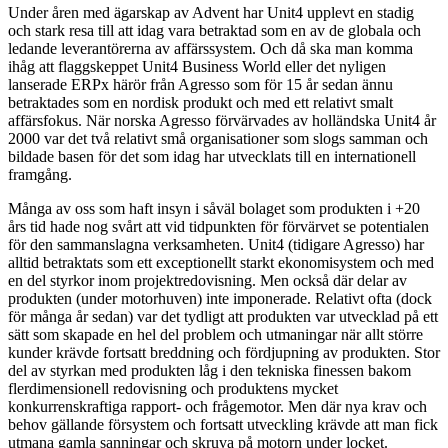
Under åren med ägarskap av Advent har Unit4 upplevt en stadig
och stark resa till att idag vara betraktad som en av de globala och
ledande leverantörerna av affärssystem. Och då ska man komma
ihåg att flaggskeppet Unit4 Business World eller det nyligen
lanserade ERPx härör från Agresso som för 15 år sedan ännu
betraktades som en nordisk produkt och med ett relativt smalt
affärsfokus. När norska Agresso förvärvades av holländska Unit4 år
2000 var det två relativt små organisationer som slogs samman och
bildade basen för det som idag har utvecklats till en internationell
framgång.
Många av oss som haft insyn i såväl bolaget som produkten i +20
års tid hade nog svårt att vid tidpunkten för förvärvet se potentialen
för den sammanslagna verksamheten. Unit4 (tidigare Agresso) har
alltid betraktats som ett exceptionellt starkt ekonomisystem och med
en del styrkor inom projektredovisning. Men också där delar av
produkten (under motorhuven) inte imponerade. Relativt ofta (dock
för många år sedan) var det tydligt att produkten var utvecklad på ett
sätt som skapade en hel del problem och utmaningar när allt större
kunder krävde fortsatt breddning och fördjupning av produkten. Stor
del av styrkan med produkten låg i den tekniska finessen bakom
flerdimensionell redovisning och produktens mycket
konkurrenskraftiga rapport- och frågemotor. Men där nya krav och
behov gällande försystem och fortsatt utveckling krävde att man fick
utmana gamla sanningar och skruva på motorn under locket.