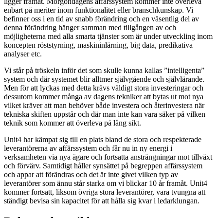
ligger framåt. Morgondagens affärssystem kommer inte överleva
enbart på meriter inom funktionalitet eller branschkunskap. Vi
befinner oss i en tid av snabb förändring och en väsentlig del av
denna förändring hänger samman med tillgången av och
möjligheterna med alla smarta tjänster som är under utveckling inom
koncepten röststyrning, maskininlärning, big data, predikativa
analyser etc.
Vi står på tröskeln inför det som skulle kunna kallas ”intelligenta”
system och där systemet blir alltmer självgående och självlärande.
Men för att lyckas med detta krävs väldigt stora investeringar och
dessutom kommer många av dagens tekniker att bytas ut mot nya
vilket kräver att man behöver både investera och återinvestera när
tekniska skiften uppstår och där man inte kan vara säker på vilken
teknik som kommer att överleva på lång sikt.
Unit4 har kämpat sig till en plats bland de stora och respekterade
leverantörerna av affärssystem och får nu in ny energi i
verksamheten via nya ägare och fortsatta ansträngningar mot tillväxt
och förvärv. Samtidigt håller synsättet på begreppen affärssystem
och appar att förändras och det är inte givet vilken typ av
leverantörer som ännu står starka om vi blickar 10 år framåt. Unit4
kommer fortsatt, liksom övriga stora leverantörer, vara tvungna att
ständigt bevisa sin kapacitet för att hålla sig kvar i ledarklungan.