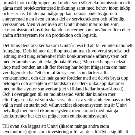
primärt inom målgruppen av kunder som söker ekonomisystem och
gärna med projektorienterad inriktning samt med behov inom inköp
och service. Till denna målgrupp kan räknas både bygg- och
entreprenad men även en stor del av servicesektorn och offentlig
verksamhet. Men vi ser även att Unit4 ibland intar rollen som
ekonomisystem hos tillverkande koncerner som använder flera eller
andra affärssystem för sin produktion och logistik.
Det finns flera orsaker bakom Unit4´s resa till att bli en internationell
framgång. Dels hänger det ihop med att man involverat styrelse och
ledning med tung erfarenhet ifrån konkurrerande affärssystem och
med erfarenhet av att leda globala företag. Men det hänger också
ihop med trenden att allt fler företag har börjat ifrågasätta om man
verkligen ska ha ”ett stort affärssystem” som täcker allt i
verksamheten, och där många ser fördelar med att delvis bryta upp
betongen och acceptera ett landskap där flera olika applikationer
med unika styrkor samverkar (det vi ibland kallar best-of-breed).
Och i övergången till en molnbaserad värld där kunden mer
efterfrågar en tjänst som ska serva delar av verksamheten passar det
väl in med ett starkt och välutvecklat ekonomisystem (nu är Unit4
betydligt mer än ett ekonomisystem, men jämfört med många
konkurrenter har det en prägel som ett ekonomisystem).
Till ovan ska läggas att Unit4 (liksom många andra stora
leverantörer) gjort stora investeringar för att dels förflytta sig till att