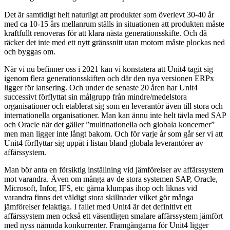
Det är samtidigt helt naturligt att produkter som överlevt 30-40 år
med ca 10-15 års mellanrum ställs in situationen att produkten måste
kraftfullt renoveras för att klara nästa generationsskifte. Och då
räcker det inte med ett nytt gränssnitt utan motorn måste plockas ned
och byggas om.
När vi nu befinner oss i 2021 kan vi konstatera att Unit4 tagit sig
igenom flera generationsskiften och där den nya versionen ERPx
ligger för lansering. Och under de senaste 20 åren har Unit4
successivt förflyttat sin målgrupp från mindre/medelstora
organisationer och etablerat sig som en leverantör även till stora och
internationella organisationer. Man kan ännu inte helt tävla med SAP
och Oracle när det gäller ”multinationella och globala koncerner”
men man ligger inte långt bakom. Och för varje år som går ser vi att
Unit4 förflyttar sig uppåt i listan bland globala leverantörer av
affärssystem.
Man bör anta en försiktig inställning vid jämförelser av affärssystem
mot varandra. Även om många av de stora systemen SAP, Oracle,
Microsoft, Infor, IFS, etc gärna klumpas ihop och liknas vid
varandra finns det väldigt stora skillnader vilket gör många
jämförelser felaktiga. I fallet med Unit4 är det definitivt ett
affärssystem men också ett väsentligen smalare affärssystem jämfört
med nyss nämnda konkurrenter. Framgångarna för Unit4 ligger