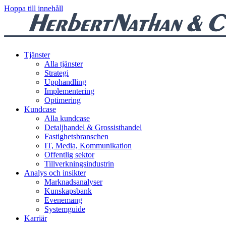
Hoppa till innehåll
Tjänster
Alla tjänster
Strategi
Upphandling
Implementering
Optimering
Kundcase
Alla kundcase
Detaljhandel & Grossisthandel
Fastighetsbranschen
IT, Media, Kommunikation
Offentlig sektor
Tillverkningsindustrin
Analys och insikter
Marknadsanalyser
Kunskapsbank
Evenemang
Systemguide
Karriär