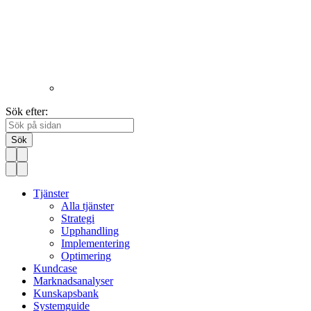
Sök efter:
Sök
Tjänster
Alla tjänster
Strategi
Upphandling
Implementering
Optimering
Kundcase
Marknadsanalyser
Kunskapsbank
Systemguide