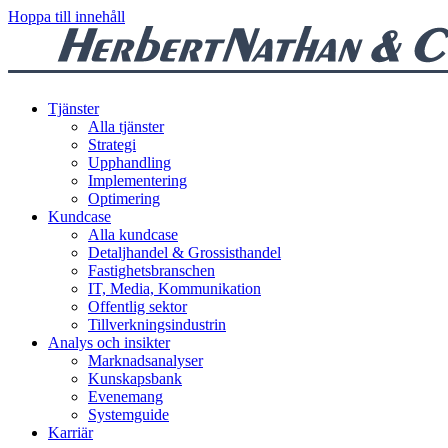
Hoppa till innehåll
Tjänster
Alla tjänster
Strategi
Upphandling
Implementering
Optimering
Kundcase
Alla kundcase
Detaljhandel & Grossisthandel
Fastighetsbranschen
IT, Media, Kommunikation
Offentlig sektor
Tillverkningsindustrin
Analys och insikter
Marknadsanalyser
Kunskapsbank
Evenemang
Systemguide
Karriär