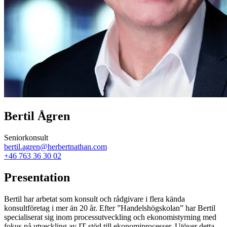
Bertil Ågren
Seniorkonsult
bertil.agren@herbertnathan.com
+46 763 36 30 02
Presentation
Bertil har arbetat som konsult och rådgivare i flera kända
konsultföretag i mer än 20 år. Efter ”Handelshögskolan” har Bertil
specialiserat sig inom processutveckling och ekonomistyrning med
fokus på utveckling av IT-stöd till ekonomiprocesser. Utöver detta