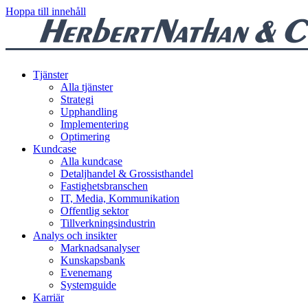
Hoppa till innehåll
Tjänster
Alla tjänster
Strategi
Upphandling
Implementering
Optimering
Kundcase
Alla kundcase
Detaljhandel & Grossisthandel
Fastighetsbranschen
IT, Media, Kommunikation
Offentlig sektor
Tillverkningsindustrin
Analys och insikter
Marknadsanalyser
Kunskapsbank
Evenemang
Systemguide
Karriär