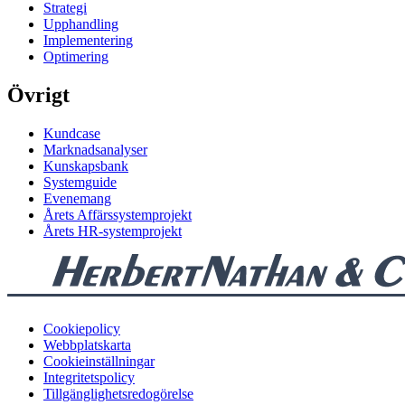
Strategi
Upphandling
Implementering
Optimering
Övrigt
Kundcase
Marknadsanalyser
Kunskapsbank
Systemguide
Evenemang
Årets Affärssystemprojekt
Årets HR-systemprojekt
Cookiepolicy
Webbplatskarta
Cookieinställningar
Integritetspolicy
Tillgänglighetsredogörelse