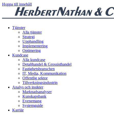
Hoppa till innehåll
Tjänster
Alla tjänster
Strategi
Upphandling
Implementering
Optimering
Kundcase
Alla kundcase
Detaljhandel & Grossisthandel
Fastighetsbranschen
IT, Media, Kommunikation
Offentlig sektor
Tillverkningsindustrin
Analys och insikter
Marknadsanalyser
Kunskapsbank
Evenemang
Systemguide
Karriär