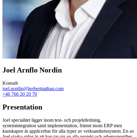
Joel Arnflo Nordin
Konsult
joel.nordin@herbertnathan.com
+46 766 20 20 70
Presentation
Joel specialitet ligger inom test- och projektledning,
systemintegration samt implementation, främst inom ERP men
kunskapen är applicerbar för alla typer av verksamhetssystem. En av
Joel starka sidor är att han tar sig an alla projekt och arbetsuppgifter