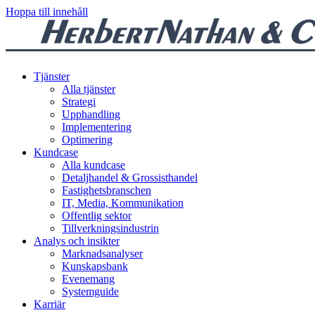
Hoppa till innehåll
Tjänster
Alla tjänster
Strategi
Upphandling
Implementering
Optimering
Kundcase
Alla kundcase
Detaljhandel & Grossisthandel
Fastighetsbranschen
IT, Media, Kommunikation
Offentlig sektor
Tillverkningsindustrin
Analys och insikter
Marknadsanalyser
Kunskapsbank
Evenemang
Systemguide
Karriär