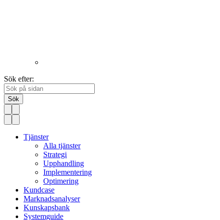
Sök efter:
Sök
Tjänster
Alla tjänster
Strategi
Upphandling
Implementering
Optimering
Kundcase
Marknadsanalyser
Kunskapsbank
Systemguide