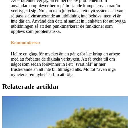
Av erfarenhet vet jag att en hel del av problemen som
användarna upplever beror på bristande kompetens snarar än
verktyget i sig. Nu kan man ju tycka att ett nytt system ska vara
så pass självinstruerande att utbildning inte behövs, men vi är
inte där än. Använd den data ni samlat in i enkäten för att bygga
utbildningen så att den punktmarkerar de funktioner som
upplevs som problematiska.
Kommunicera:
Hellre en gång för mycket än en gång för lite kring ert arbete
med att förbättra de digitala verktygen. Att få tycka till om
något som sedan försvinner in i ett "svart hål" är mer
frustrerande än att inte bli tillfrågad alls. Mottot "även inga
nyheter är en nyhet" är bra att följa.
Relaterade artiklar