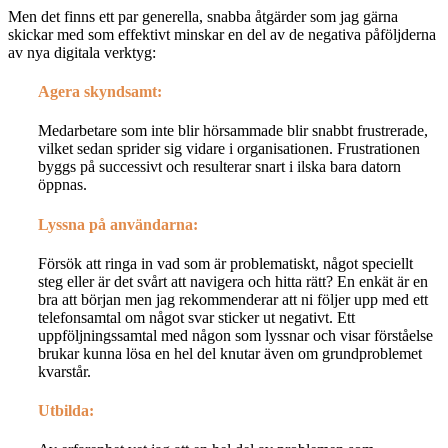
Men det finns ett par generella, snabba åtgärder som jag gärna
skickar med som effektivt minskar en del av de negativa påföljderna
av nya digitala verktyg:
Agera skyndsamt:
Medarbetare som inte blir hörsammade blir snabbt frustrerade,
vilket sedan sprider sig vidare i organisationen. Frustrationen
byggs på successivt och resulterar snart i ilska bara datorn
öppnas.
Lyssna på användarna:
Försök att ringa in vad som är problematiskt, något speciellt
steg eller är det svårt att navigera och hitta rätt? En enkät är en
bra att början men jag rekommenderar att ni följer upp med ett
telefonsamtal om något svar sticker ut negativt. Ett
uppföljningssamtal med någon som lyssnar och visar förståelse
brukar kunna lösa en hel del knutar även om grundproblemet
kvarstår.
Utbilda: