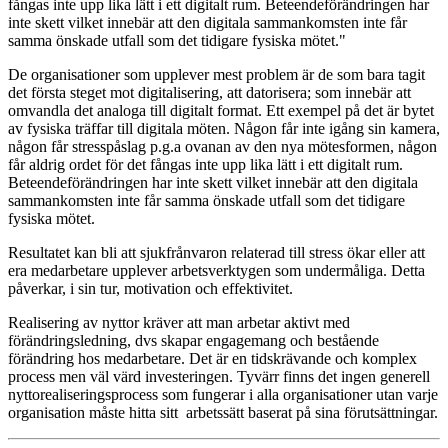
fångas inte upp lika lätt i ett digitalt rum. Beteendeförändringen har
inte skett vilket innebär att den digitala sammankomsten inte får
samma önskade utfall som det tidigare fysiska mötet."
De organisationer som upplever mest problem är de som bara tagit
det första steget mot digitalisering, att datorisera; som innebär att
omvandla det analoga till digitalt format. Ett exempel på det är bytet
av fysiska träffar till digitala möten. Någon får inte igång sin kamera,
någon får stresspåslag p.g.a ovanan av den nya mötesformen, någon
får aldrig ordet för det fångas inte upp lika lätt i ett digitalt rum.
Beteendeförändringen har inte skett vilket innebär att den digitala
sammankomsten inte får samma önskade utfall som det tidigare
fysiska mötet.
Resultatet kan bli att sjukfrånvaron relaterad till stress ökar eller att
era medarbetare upplever arbetsverktygen som undermåliga. Detta
påverkar, i sin tur, motivation och effektivitet.
Realisering av nyttor kräver att man arbetar aktivt med
förändringsledning, dvs skapar engagemang och bestående
förändring hos medarbetare. Det är en tidskrävande och komplex
process men väl värd investeringen. Tyvärr finns det ingen generell
nyttorealiseringsprocess som fungerar i alla organisationer utan varje
organisation måste hitta sitt arbetssätt baserat på sina förutsättningar.