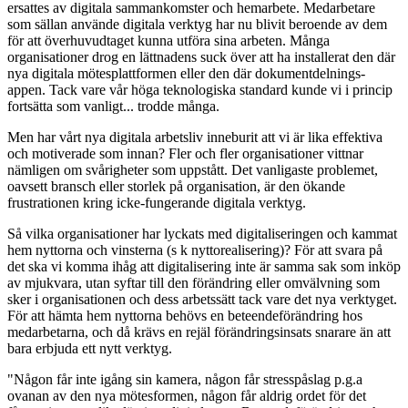
ersattes av digitala sammankomster och hemarbete. Medarbetare
som sällan använde digitala verktyg har nu blivit beroende av dem
för att överhuvudtaget kunna utföra sina arbeten. Många
organisationer drog en lättnadens suck över att ha installerat den där
nya digitala mötesplattformen eller den där dokumentdelnings-
appen. Tack vare vår höga teknologiska standard kunde vi i princip
fortsätta som vanligt... trodde många.
Men har vårt nya digitala arbetsliv inneburit att vi är lika effektiva
och motiverade som innan? Fler och fler organisationer vittnar
nämligen om svårigheter som uppstått. Det vanligaste problemet,
oavsett bransch eller storlek på organisation, är den ökande
frustrationen kring icke-fungerande digitala verktyg.
Så vilka organisationer har lyckats med digitaliseringen och kammat
hem nyttorna och vinsterna (s k nyttorealisering)? För att svara på
det ska vi komma ihåg att digitalisering inte är samma sak som inköp
av mjukvara, utan syftar till den förändring eller omvälvning som
sker i organisationen och dess arbetssätt tack vare det nya verktyget.
För att hämta hem nyttorna behövs en beteendeförändring hos
medarbetarna, och då krävs en rejäl förändringsinsats snarare än att
bara erbjuda ett nytt verktyg.
"Någon får inte igång sin kamera, någon får stresspåslag p.g.a
ovanan av den nya mötesformen, någon får aldrig ordet för det