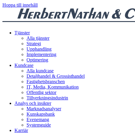
Hoppa till innehåll
Tjänster
Alla tjänster
Strategi
Upphandling
Implementering
Optimering
Kundcase
Alla kundcase
Detaljhandel & Grossisthandel
Fastighetsbranschen
IT, Media, Kommunikation
Offentlig sektor
Tillverkningsindustrin
Analys och insikter
Marknadsanalyser
Kunskapsbank
Evenemang
Systemguide
Karriär