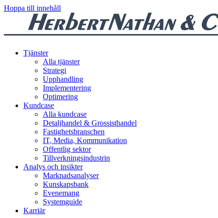
Hoppa till innehåll
Tjänster
Alla tjänster
Strategi
Upphandling
Implementering
Optimering
Kundcase
Alla kundcase
Detaljhandel & Grossisthandel
Fastighetsbranschen
IT, Media, Kommunikation
Offentlig sektor
Tillverkningsindustrin
Analys och insikter
Marknadsanalyser
Kunskapsbank
Evenemang
Systemguide
Karriär