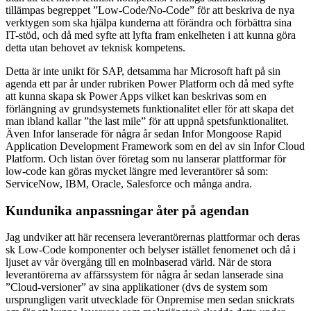
tillämpas begreppet ”Low-Code/No-Code” för att beskriva de nya
verktygen som ska hjälpa kunderna att förändra och förbättra sina
IT-stöd, och då med syfte att lyfta fram enkelheten i att kunna göra
detta utan behovet av teknisk kompetens.
Detta är inte unikt för SAP, detsamma har Microsoft haft på sin
agenda ett par år under rubriken Power Platform och då med syfte
att kunna skapa sk Power Apps vilket kan beskrivas som en
förlängning av grundsystemets funktionalitet eller för att skapa det
man ibland kallar ”the last mile” för att uppnå spetsfunktionalitet.
Även Infor lanserade för några år sedan Infor Mongoose Rapid
Application Development Framework som en del av sin Infor Cloud
Platform. Och listan över företag som nu lanserar plattformar för
low-code kan göras mycket längre med leverantörer så som:
ServiceNow, IBM, Oracle, Salesforce och många andra.
Kundunika anpassningar åter på agendan
Jag undviker att här recensera leverantörernas plattformar och deras
sk Low-Code komponenter och belyser istället fenomenet och då i
ljuset av vår övergång till en molnbaserad värld. När de stora
leverantörerna av affärssystem för några år sedan lanserade sina
”Cloud-versioner” av sina applikationer (dvs de system som
ursprungligen varit utvecklade för Onpremise men sedan snickrats