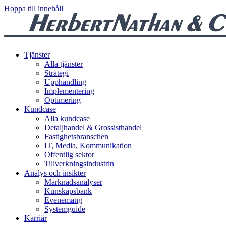
Hoppa till innehåll
Tjänster
Alla tjänster
Strategi
Upphandling
Implementering
Optimering
Kundcase
Alla kundcase
Detaljhandel & Grossisthandel
Fastighetsbranschen
IT, Media, Kommunikation
Offentlig sektor
Tillverkningsindustrin
Analys och insikter
Marknadsanalyser
Kunskapsbank
Evenemang
Systemguide
Karriär