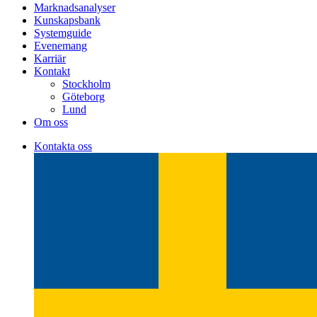
Marknadsanalyser
Kunskapsbank
Systemguide
Evenemang
Karriär
Kontakt
Stockholm
Göteborg
Lund
Om oss
Kontakta oss