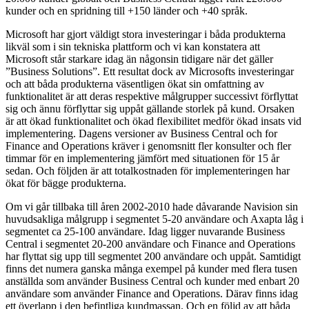
kunder och en spridning till +150 länder och +40 språk.
Microsoft har gjort väldigt stora investeringar i båda produkterna
likväl som i sin tekniska plattform och vi kan konstatera att
Microsoft står starkare idag än någonsin tidigare när det gäller
”Business Solutions”. Ett resultat dock av Microsofts investeringar
och att båda produkterna väsentligen ökat sin omfattning av
funktionalitet är att deras respektive målgrupper successivt förflyttat
sig och ännu förflyttar sig uppåt gällande storlek på kund. Orsaken
är att ökad funktionalitet och ökad flexibilitet medför ökad insats vid
implementering. Dagens versioner av Business Central och for
Finance and Operations kräver i genomsnitt fler konsulter och fler
timmar för en implementering jämfört med situationen för 15 år
sedan. Och följden är att totalkostnaden för implementeringen har
ökat för bägge produkterna.
Om vi går tillbaka till åren 2002-2010 hade dåvarande Navision sin
huvudsakliga målgrupp i segmentet 5-20 användare och Axapta låg i
segmentet ca 25-100 användare. Idag ligger nuvarande Business
Central i segmentet 20-200 användare och Finance and Operations
har flyttat sig upp till segmentet 200 användare och uppåt. Samtidigt
finns det numera ganska många exempel på kunder med flera tusen
anställda som använder Business Central och kunder med enbart 20
användare som använder Finance and Operations. Därav finns idag
ett överlapp i den befintliga kundmassan. Och en följd av att båda