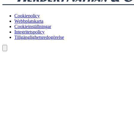
Cookiepolicy
Webbplatskarta
Cookieinställningar
Integritetspolicy
Tillgänglighetsredogörelse