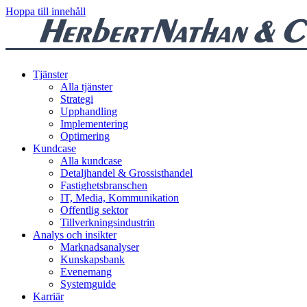
Hoppa till innehåll
Tjänster
Alla tjänster
Strategi
Upphandling
Implementering
Optimering
Kundcase
Alla kundcase
Detaljhandel & Grossisthandel
Fastighetsbranschen
IT, Media, Kommunikation
Offentlig sektor
Tillverkningsindustrin
Analys och insikter
Marknadsanalyser
Kunskapsbank
Evenemang
Systemguide
Karriär