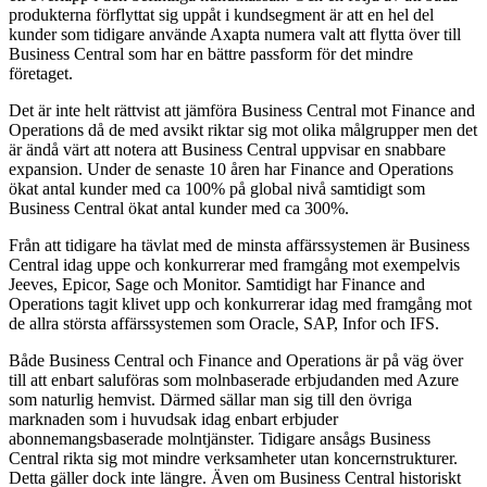
produkterna förflyttat sig uppåt i kundsegment är att en hel del
kunder som tidigare använde Axapta numera valt att flytta över till
Business Central som har en bättre passform för det mindre
företaget.
Det är inte helt rättvist att jämföra Business Central mot Finance and
Operations då de med avsikt riktar sig mot olika målgrupper men det
är ändå värt att notera att Business Central uppvisar en snabbare
expansion. Under de senaste 10 åren har Finance and Operations
ökat antal kunder med ca 100% på global nivå samtidigt som
Business Central ökat antal kunder med ca 300%.
Från att tidigare ha tävlat med de minsta affärssystemen är Business
Central idag uppe och konkurrerar med framgång mot exempelvis
Jeeves, Epicor, Sage och Monitor. Samtidigt har Finance and
Operations tagit klivet upp och konkurrerar idag med framgång mot
de allra största affärssystemen som Oracle, SAP, Infor och IFS.
Både Business Central och Finance and Operations är på väg över
till att enbart saluföras som molnbaserade erbjudanden med Azure
som naturlig hemvist. Därmed sällar man sig till den övriga
marknaden som i huvudsak idag enbart erbjuder
abonnemangsbaserade molntjänster. Tidigare ansågs Business
Central rikta sig mot mindre verksamheter utan koncernstrukturer.
Detta gäller dock inte längre. Även om Business Central historiskt