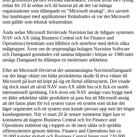
redan för 10 år sedan och då baserat på att det var många
organisationer som tillämpade en ”Microsoft strategi”, dvs oavsett
hur landskapet med applikationer förändrades så var det Microsoft
som gällde som teknisk infrastruktur.
Ända sedan Microsoft förvärvade Navision har de tidigare systemen
NAV och AX (idag Business Central och for Finance and
Operations) betraktats som lillebror och storebror med delvis olika
målgrupper. Även om de ursprungliga bolagen Navision Software
och Damgaard grundades vid samma tidpunkt i början av 1980-talet
ansågs Damgaard ha tillämpat en modernare arkitektur.
Efter att Microsoft förvärvat det sammanslagna NavisionDamgaard
var det länge oklart om båda produkterna skulle få leva vidare då
Microsoft på kort tid köpt på sig ett flertal affärssystem. Det visade
sig dock snart att såväl NAV som AX sålde bra och fick en snabb
internationell spridning. Och även om NAV ansågs vara byggt med
en äldre arkitektur sålde produkten så pass bra att Microsoft ansåg
att det fanns plats för två system varav ett system som täckte det
lägre segmentet och ett system som kunde pressas upp mot det högre
kundsegmentet. När vi snart 20 år senare summerar läget kan vi
konstatera att dagens Business Central och for Finance and
Operations etablerat sig i toppen av de mest sålda och spridda
affärssystemen genom tiderna. Finance and Operations har ca
20.000 kunder globalt och Business Central ligger runt 220.000