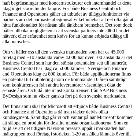
haft begränsningar med koncernstrukturer och internhandel är detta
idag inget större hinder längre. För både Business Central och
Finance and Operations gäller att utbudet av tilläggsfunktioner via
partners är i det närmaste obegränsat vilket innebär att det ofta går att
hitta funktionalitet för nästan alla tänkbara branscher. Det som dock
håller tillbaka möjligheten är att svenska partners inte alltid har det
nätverk eller erfarenhet som krävs för att kunna erbjuda tillägg till
alla branscher.
Om vi håller oss till den svenska marknaden som har ca 45.000
företag med +10 anställda varav 4.000 har över 100 anställda är det
Business Central som har den största potentialen sett till numerär.
Business Central har idag ca 5.000 kunder i Sverige och Finance
and Operations idag ca 800 kunder. För båda applikationerna finns
en potential till dubblering inom de kommande 10 åren samtidigt
som konkurrensen från andra leverantörer väsentligen ökat de
senaste åren. Och då inte minst konkurrensen från SAP Business
ByDesign som nu växer ganska fort på den svenska marknaden.
Det finns ännu skäl för Microsoft att erbjuda både Business Central
och Finance and Operations då man täcker delvis olika
kundsegment. Samtidigt går vi och väntar på när Microsoft kommer
att släppa en produkt för de allra minsta organisationerna. Som en
följd av att det tidigare Navision pressats uppåt i marknaden har
målgruppen med företag i storleken 1-20 anställda lämnats över till