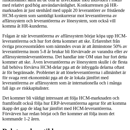
med relativt god/hög användarvänlighet. Konkurrensen på HR-
marknaden är just stenhård med uppåt 20 leverantörer av fristående
HCM-system som samtidigt konkurrerar mot leverantörerna av
affärssystem och leverantörerna av lönesystem, som också vill
komma åt HR-kunderna.
Frågan är när leverantörerna av affärssystem börjar köpa upp HCM-
leverantörerna och hur fort detta kommer att ske. Erfarenhet från
övriga processområden som nämndes ovan är att åtminstone 50% av
leverantörerna inom 5-8 år brukar bli förvärvade av varandra eller av
affärssystemsleverantörerna. Det handlar inte OM utan hur fort detta
kommer att ske. Även leverantörerna av lönesystem skulle i de flesta
fall behöva förvärva HCM-delar pga att de inbyggda delarna oftast
är för begränsade. Problemet är att löneleverantörerna i allmänhet är
för svaga rent ekonomiskt pga att de är lokala jämfört med
leverantörerna av affärssystem som är internationella och i många
fall ägs av riskkapitalister.
Det kommer bli väldigt intressant att följa HCM-marknaden och
framförallt också följa hur ERP-leverantörerna agerar för att komma
ikapp det gap de idag har jämfört med HCM-leverantörerna.
Förvärven har redan börjat och fler kommer att följa inom det
kommande 1-2 åren.