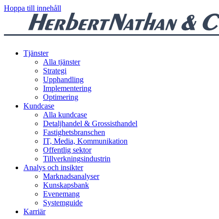
Hoppa till innehåll
Tjänster
Alla tjänster
Strategi
Upphandling
Implementering
Optimering
Kundcase
Alla kundcase
Detaljhandel & Grossisthandel
Fastighetsbranschen
IT, Media, Kommunikation
Offentlig sektor
Tillverkningsindustrin
Analys och insikter
Marknadsanalyser
Kunskapsbank
Evenemang
Systemguide
Karriär