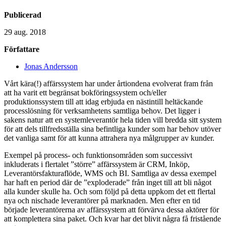
Publicerad
29 aug. 2018
Författare
Jonas Andersson
Vårt kära(!) affärssystem har under årtiondena evolverat fram från
att ha varit ett begränsat bokföringssystem och/eller
produktionssystem till att idag erbjuda en nästintill heltäckande
processlösning för verksamhetens samtliga behov. Det ligger i
sakens natur att en systemleverantör hela tiden vill bredda sitt system
för att dels tillfredsställa sina befintliga kunder som har behov utöver
det vanliga samt för att kunna attrahera nya målgrupper av kunder.
Exempel på process- och funktionsområden som successivt
inkluderats i flertalet ”större” affärssystem är CRM, Inköp,
Leverantörsfakturaflöde, WMS och BI. Samtliga av dessa exempel
har haft en period där de ”exploderade” från inget till att bli något
alla kunder skulle ha. Och som följd på detta uppkom det ett flertal
nya och nischade leverantörer på marknaden. Men efter en tid
började leverantörerna av affärssystem att förvärva dessa aktörer för
att komplettera sina paket. Och kvar har det blivit några få fristående