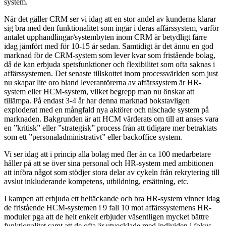
system.
När det gäller CRM ser vi idag att en stor andel av kunderna klarar
sig bra med den funktionalitet som ingår i deras affärssystem, varför
antalet upphandlingar/systembyten inom CRM är betydligt färre
idag jämfört med för 10-15 år sedan. Samtidigt är det ännu en god
marknad för de CRM-system som lever kvar som fristående bolag,
då de kan erbjuda spetsfunktioner och flexibilitet som ofta saknas i
affärssystemen. Det senaste tillskottet inom processvärlden som just
nu skapar lite oro bland leverantörerna av affärssystem är HR-
system eller HCM-system, vilket begrepp man nu önskar att
tillämpa. På endast 3-4 år har denna marknad bokstavligen
exploderat med en mångfald nya aktörer och nischade system på
marknaden. Bakgrunden är att HCM värderats om till att anses vara
en ”kritisk” eller ”strategisk” process från att tidigare mer betraktats
som ett ”personaladministrativt” eller backoffice system.
Vi ser idag att i princip alla bolag med fler än ca 100 medarbetare
håller på att se över sina personal och HR-system med ambitionen
att införa något som stödjer stora delar av cykeln från rekrytering till
avslut inkluderande kompetens, utbildning, ersättning, etc.
I kampen att erbjuda ett heltäckande och bra HR-system vinner idag
de fristående HCM-systemen i 9 fall 10 mot affärssystemens HR-
moduler pga att de helt enkelt erbjuder väsentligen mycket bättre
funktionalitet samt att de ofta är utvecklade med individen i fokus