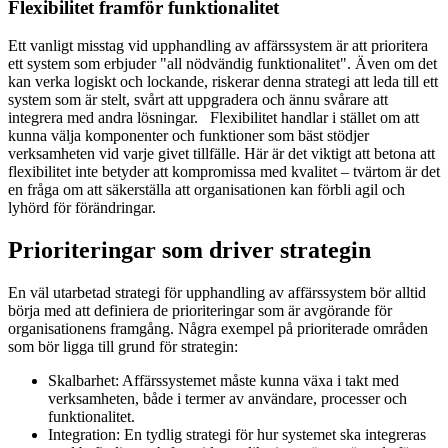
Flexibilitet framför funktionalitet
Ett vanligt misstag vid upphandling av affärssystem är att prioritera
ett system som erbjuder "all nödvändig funktionalitet". Även om det
kan verka logiskt och lockande, riskerar denna strategi att leda till ett
system som är stelt, svårt att uppgradera och ännu svårare att
integrera med andra lösningar. Flexibilitet handlar i stället om att
kunna välja komponenter och funktioner som bäst stödjer
verksamheten vid varje givet tillfälle. Här är det viktigt att betona att
flexibilitet inte betyder att kompromissa med kvalitet – tvärtom är det
en fråga om att säkerställa att organisationen kan förbli agil och
lyhörd för förändringar.
Prioriteringar som driver strategin
En väl utarbetad strategi för upphandling av affärssystem bör alltid
börja med att definiera de prioriteringar som är avgörande för
organisationens framgång. Några exempel på prioriterade områden
som bör ligga till grund för strategin:
Skalbarhet: Affärssystemet måste kunna växa i takt med
verksamheten, både i termer av användare, processer och
funktionalitet.
Integration: En tydlig strategi för hur systemet ska integreras