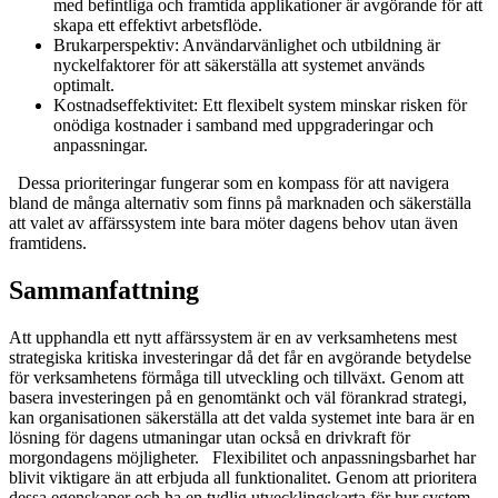
med befintliga och framtida applikationer är avgörande för att
skapa ett effektivt arbetsflöde.
Brukarperspektiv: Användarvänlighet och utbildning är
nyckelfaktorer för att säkerställa att systemet används
optimalt.
Kostnadseffektivitet: Ett flexibelt system minskar risken för
onödiga kostnader i samband med uppgraderingar och
anpassningar.
Dessa prioriteringar fungerar som en kompass för att navigera
bland de många alternativ som finns på marknaden och säkerställa
att valet av affärssystem inte bara möter dagens behov utan även
framtidens.
Sammanfattning
Att upphandla ett nytt affärssystem är en av verksamhetens mest
strategiska kritiska investeringar då det får en avgörande betydelse
för verksamhetens förmåga till utveckling och tillväxt. Genom att
basera investeringen på en genomtänkt och väl förankrad strategi,
kan organisationen säkerställa att det valda systemet inte bara är en
lösning för dagens utmaningar utan också en drivkraft för
morgondagens möjligheter. Flexibilitet och anpassningsbarhet har
blivit viktigare än att erbjuda all funktionalitet. Genom att prioritera
dessa egenskaper och ha en tydlig utvecklingskarta för hur system