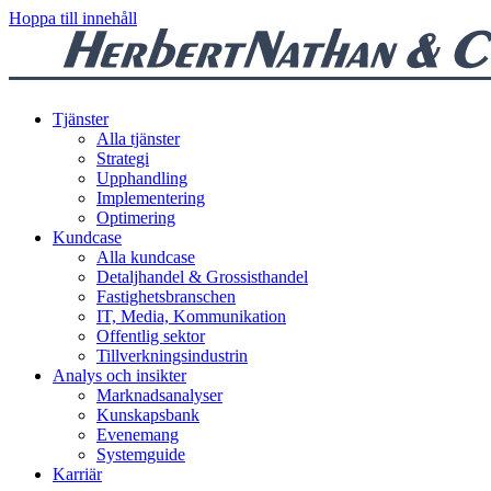
Hoppa till innehåll
Tjänster
Alla tjänster
Strategi
Upphandling
Implementering
Optimering
Kundcase
Alla kundcase
Detaljhandel & Grossisthandel
Fastighetsbranschen
IT, Media, Kommunikation
Offentlig sektor
Tillverkningsindustrin
Analys och insikter
Marknadsanalyser
Kunskapsbank
Evenemang
Systemguide
Karriär