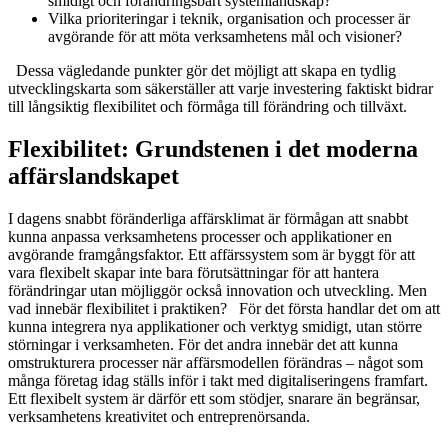
smidigt och förändringsbart systemlandskap?
Vilka prioriteringar i teknik, organisation och processer är
avgörande för att möta verksamhetens mål och visioner?
Dessa vägledande punkter gör det möjligt att skapa en tydlig
utvecklingskarta som säkerställer att varje investering faktiskt bidrar
till långsiktig flexibilitet och förmåga till förändring och tillväxt.
Flexibilitet: Grundstenen i det moderna
affärslandskapet
I dagens snabbt föränderliga affärsklimat är förmågan att snabbt
kunna anpassa verksamhetens processer och applikationer en
avgörande framgångsfaktor. Ett affärssystem som är byggt för att
vara flexibelt skapar inte bara förutsättningar för att hantera
förändringar utan möjliggör också innovation och utveckling. Men
vad innebär flexibilitet i praktiken? För det första handlar det om att
kunna integrera nya applikationer och verktyg smidigt, utan större
störningar i verksamheten. För det andra innebär det att kunna
omstrukturera processer när affärsmodellen förändras – något som
många företag idag ställs inför i takt med digitaliseringens framfart.
Ett flexibelt system är därför ett som stödjer, snarare än begränsar,
verksamhetens kreativitet och entreprenörsanda.