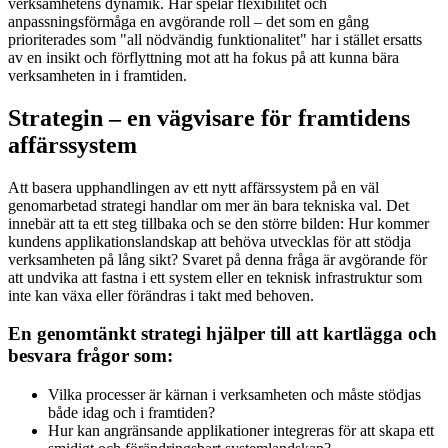
verksamhetens dynamik. Här spelar flexibilitet och
anpassningsförmåga en avgörande roll – det som en gång
prioriterades som "all nödvändig funktionalitet" har i stället ersatts
av en insikt och förflyttning mot att ha fokus på att kunna bära
verksamheten in i framtiden.
Strategin – en vägvisare för framtidens
affärssystem
Att basera upphandlingen av ett nytt affärssystem på en väl
genomarbetad strategi handlar om mer än bara tekniska val. Det
innebär att ta ett steg tillbaka och se den större bilden: Hur kommer
kundens applikationslandskap att behöva utvecklas för att stödja
verksamheten på lång sikt? Svaret på denna fråga är avgörande för
att undvika att fastna i ett system eller en teknisk infrastruktur som
inte kan växa eller förändras i takt med behoven.
En genomtänkt strategi hjälper till att kartlägga och
besvara frågor som:
Vilka processer är kärnan i verksamheten och måste stödjas
både idag och i framtiden?
Hur kan angränsande applikationer integreras för att skapa ett