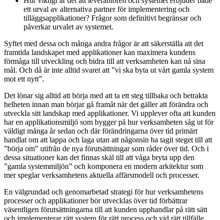
Hur viktigt är det att leverantören och systemet erbjuder både
ett urval av alternativa partner för implementering och
tilläggsapplikationer? Frågor som definitivt begränsar och
påverkar urvalet av systemet.
Syftet med dessa och många andra frågor är att säkerställa att det
framtida landskapet med applikationer kan maximera kundens
förmåga till utveckling och bidra till att verksamheten kan nå sina
mål. Och då är inte alltid svaret att ”vi ska byta ut vårt gamla system
mot ett nytt”.
Det lönar sig alltid att börja med att ta ett steg tillbaka och betrakta
helheten innan man börjar gå framåt när det gäller att förändra och
utveckla sitt landskap med applikationer. Vi upplever ofta att kunden
har en applikationsmiljö som bygger på hur verksamheten såg ut för
väldigt många år sedan och där förändringarna över tid primärt
handlat om att lappa och laga utan att någonsin ha tagit steget till att
”börja om” utifrån de nya förutsättningar som råder över tid. Och i
dessa situationer kan det finnas skäl till att våga bryta upp den
”gamla systemmiljön” och komponera en modern arkitektur som
mer speglar verksamhetens aktuella affärsmodell och processer.
En välgrundad och genomarbetad strategi för hur verksamhetens
processer och applikationer bör utvecklas över tid förbättrar
väsentligen förutsättningarna till att kunden upphandlar på rätt sätt
och implementerar rätt system för rätt process och vid rätt tillfälle.