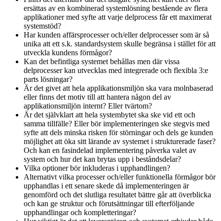
ersättas av en kombinerad systemlösning bestående av flera
applikationer med syfte att varje delprocess får ett maximerat
systemstöd?
Har kunden affärsprocesser och/eller delprocesser som är så
unika att ett s.k. standardsystem skulle begränsa i stället för att
utveckla kundens förmågor?
Kan det befintliga systemet behållas men där vissa
delprocesser kan utvecklas med integrerade och flexibla 3:e
parts lösningar?
Är det givet att hela applikationsmiljön ska vara molnbaserad
eller finns det motiv till att hantera någon del av
applikationsmiljön internt? Eller tvärtom?
Är det självklart att hela systembytet ska ske vid ett och
samma tillfälle? Eller bör implementeringen ske stegvis med
syfte att dels minska risken för störningar och dels ge kunden
möjlighet att öka sitt lärande av systemet i strukturerade faser?
Och kan en fasindelad implementering påverka valet av
system och hur det kan brytas upp i beståndsdelar?
Vilka optioner bör inkluderas i upphandlingen?
Alternativt vilka processer och/eller funktionella förmågor bör
upphandlas i ett senare skede då implementeringen är
genomförd och det slutliga resultatet bättre går att överblicka
och kan ge struktur och förutsättningar till efterföljande
upphandlingar och kompletteringar?