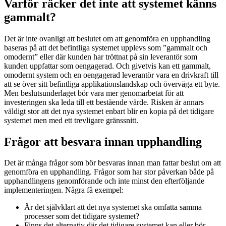
Varför räcker det inte att systemet känns
gammalt?
Det är inte ovanligt att beslutet om att genomföra en upphandling
baseras på att det befintliga systemet upplevs som ”gammalt och
omodernt” eller där kunden har tröttnat på sin leverantör som
kunden uppfattar som oengagerad. Och givetvis kan ett gammalt,
omodernt system och en oengagerad leverantör vara en drivkraft till
att se över sitt befintliga applikationslandskap och överväga ett byte.
Men beslutsunderlaget bör vara mer genomarbetat för att
investeringen ska leda till ett bestående värde. Risken är annars
väldigt stor att det nya systemet enbart blir en kopia på det tidigare
systemet men med ett trevligare gränssnitt.
Frågor att besvara innan upphandling
Det är många frågor som bör besvaras innan man fattar beslut om att
genomföra en upphandling. Frågor som har stor påverkan både på
upphandlingens genomförande och inte minst den efterföljande
implementeringen. Några få exempel:
Är det självklart att det nya systemet ska omfatta samma
processer som det tidigare systemet?
Finns det alternativ där det tidigare systemet kan eller bör