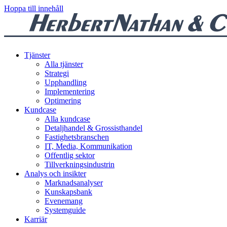
Hoppa till innehåll
Tjänster
Alla tjänster
Strategi
Upphandling
Implementering
Optimering
Kundcase
Alla kundcase
Detaljhandel & Grossisthandel
Fastighetsbranschen
IT, Media, Kommunikation
Offentlig sektor
Tillverkningsindustrin
Analys och insikter
Marknadsanalyser
Kunskapsbank
Evenemang
Systemguide
Karriär