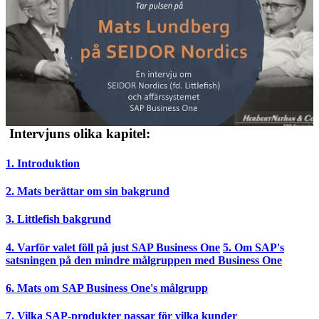
Intervjuns olika kapitel:
1. Introduktion
2. Mats
berättar om sin bakgrund
3. Littlefish bakgrund
4. Varför valet föll på just SAP Business One
5. Om SAP's
satsningen på den mindre målgruppen med Business One
6. Mats om SAP Business One's målgrupp
7. Vilka SAP-produkter passar för vilka kunder