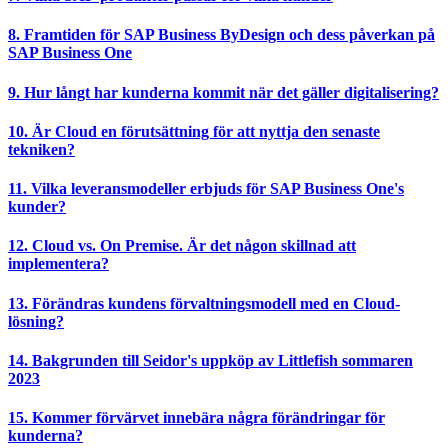
8. Framtiden för SAP Business ByDesign och dess påverkan på
SAP Business One
9. Hur långt har kunderna kommit när det gäller digitalisering?
10. Är Cloud en förutsättning för att nyttja den senaste
tekniken?
11. Vilka leveransmodeller erbjuds för SAP Business One's
kunder?
12. Cloud vs. On Premise. Är det någon skillnad att
implementera?
13. Förändras kundens förvaltningsmodell med en Cloud-
lösning?
14. Bakgrunden till Seidor's uppköp av Littlefish sommaren
2023
15. Kommer förvärvet innebära några förändringar för
kunderna?