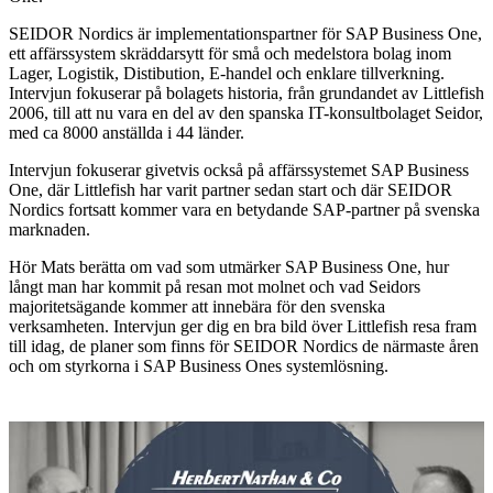
SEIDOR Nordics är implementationspartner för SAP Business One,
ett affärssystem skräddarsytt för små och medelstora bolag inom
Lager, Logistik, Distibution, E-handel och enklare tillverkning.
Intervjun fokuserar på bolagets historia, från grundandet av Littlefish
2006, till att nu vara en del av den spanska IT-konsultbolaget Seidor,
med ca 8000 anställda i 44 länder.
Intervjun fokuserar givetvis också på affärssystemet SAP Business
One, där Littlefish har varit partner sedan start och där SEIDOR
Nordics fortsatt kommer vara en betydande SAP-partner på svenska
marknaden.
Hör Mats berätta om vad som utmärker SAP Business One, hur
långt man har kommit på resan mot molnet och vad Seidors
majoritetsägande kommer att innebära för den svenska
verksamheten. Intervjun ger dig en bra bild över Littlefish resa fram
till idag, de planer som finns för SEIDOR Nordics de närmaste åren
och om styrkorna i SAP Business Ones systemlösning.