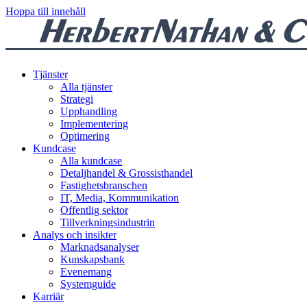
Hoppa till innehåll
Tjänster
Alla tjänster
Strategi
Upphandling
Implementering
Optimering
Kundcase
Alla kundcase
Detaljhandel & Grossisthandel
Fastighetsbranschen
IT, Media, Kommunikation
Offentlig sektor
Tillverkningsindustrin
Analys och insikter
Marknadsanalyser
Kunskapsbank
Evenemang
Systemguide
Karriär