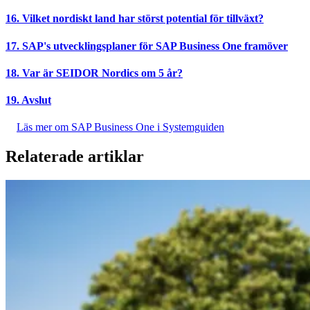
16. Vilket nordiskt land har störst potential för tillväxt?
17. SAP's utvecklingsplaner för SAP Business One framöver
18. Var är SEIDOR Nordics om 5 år?
19. Avslut
Läs mer om SAP Business One i Systemguiden
Relaterade artiklar