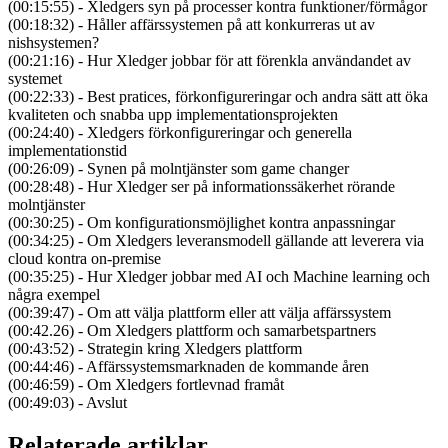
(00:15:55) - Xledgers syn på processer kontra funktioner/förmågor
(00:18:32) - Håller affärssystemen på att konkurreras ut av
nishsystemen?
(00:21:16) - Hur Xledger jobbar för att förenkla användandet av
systemet
(00:22:33) - Best pratices, förkonfigureringar och andra sätt att öka
kvaliteten och snabba upp implementationsprojekten
(00:24:40) - Xledgers förkonfigureringar och generella
implementationstid
(00:26:09) - Synen på molntjänster som game changer
(00:28:48) - Hur Xledger ser på informationssäkerhet rörande
molntjänster
(00:30:25) - Om konfigurationsmöjlighet kontra anpassningar
(00:34:25) - Om Xledgers leveransmodell gällande att leverera via
cloud kontra on-premise
(00:35:25) - Hur Xledger jobbar med AI och Machine learning och
några exempel
(00:39:47) - Om att välja plattform eller att välja affärssystem
(00:42.26) - Om Xledgers plattform och samarbetspartners
(00:43:52) - Strategin kring Xledgers plattform
(00:44:46) - Affärssystemsmarknaden de kommande åren
(00:46:59) - Om Xledgers fortlevnad framåt
(00:49:03) - Avslut
Relaterade artiklar