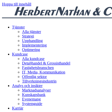
Hoppa till innehåll
Tjänster
Alla tjänster
Strategi
Upphandling
Implementering
Optimering
Kundcase
Alla kundcase
Detaljhandel & Grossisthandel
Fastighetsbranschen
IT, Media, Kommunikation
Offentlig sektor
Tillverkningsindustrin
Analys och insikter
Marknadsanalyser
Kunskapsbank
Evenemang
Systemguide
Karriär