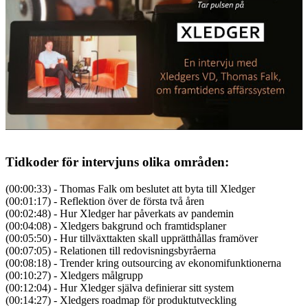
Tidkoder för intervjuns olika områden:
(00:00:33) - Thomas Falk om beslutet att byta till Xledger
(00:01:17) - Reflektion över de första två åren
(00:02:48) - Hur Xledger har påverkats av pandemin
(00:04:08) - Xledgers bakgrund och framtidsplaner
(00:05:50) - Hur tillväxttakten skall upprätthållas framöver
(00:07:05) - Relationen till redovisningsbyråerna
(00:08:18) - Trender kring outsourcing av ekonomifunktionerna
(00:10:27) - Xledgers målgrupp
(00:12:04) - Hur Xledger själva definierar sitt system
(00:14:27) - Xledgers roadmap för produktutveckling