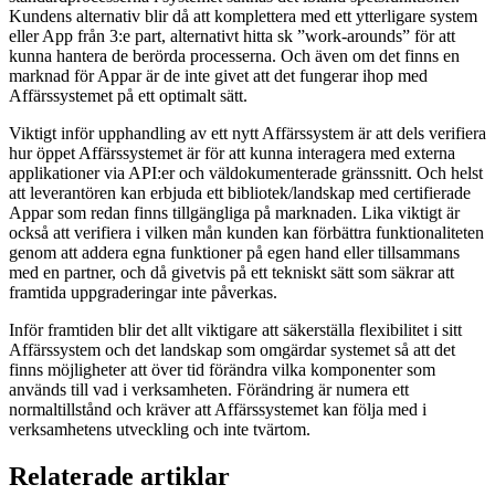
Kundens alternativ blir då att komplettera med ett ytterligare system
eller App från 3:e part, alternativt hitta sk ”work-arounds” för att
kunna hantera de berörda processerna. Och även om det finns en
marknad för Appar är de inte givet att det fungerar ihop med
Affärssystemet på ett optimalt sätt.
Viktigt inför upphandling av ett nytt Affärssystem är att dels verifiera
hur öppet Affärssystemet är för att kunna interagera med externa
applikationer via API:er och väldokumenterade gränssnitt. Och helst
att leverantören kan erbjuda ett bibliotek/landskap med certifierade
Appar som redan finns tillgängliga på marknaden. Lika viktigt är
också att verifiera i vilken mån kunden kan förbättra funktionaliteten
genom att addera egna funktioner på egen hand eller tillsammans
med en partner, och då givetvis på ett tekniskt sätt som säkrar att
framtida uppgraderingar inte påverkas.
Inför framtiden blir det allt viktigare att säkerställa flexibilitet i sitt
Affärssystem och det landskap som omgärdar systemet så att det
finns möjligheter att över tid förändra vilka komponenter som
används till vad i verksamheten. Förändring är numera ett
normaltillstånd och kräver att Affärssystemet kan följa med i
verksamhetens utveckling och inte tvärtom.
Relaterade artiklar