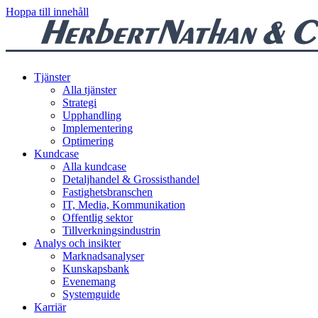
Hoppa till innehåll
Tjänster
Alla tjänster
Strategi
Upphandling
Implementering
Optimering
Kundcase
Alla kundcase
Detaljhandel & Grossisthandel
Fastighetsbranschen
IT, Media, Kommunikation
Offentlig sektor
Tillverkningsindustrin
Analys och insikter
Marknadsanalyser
Kunskapsbank
Evenemang
Systemguide
Karriär