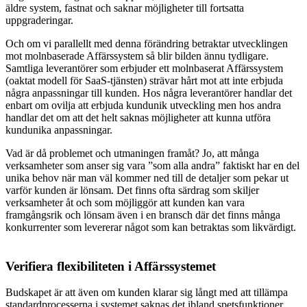
äldre system, fastnat och saknar möjligheter till fortsatta
uppgraderingar.
Och om vi parallellt med denna förändring betraktar utvecklingen
mot molnbaserade Affärssystem så blir bilden ännu tydligare.
Samtliga leverantörer som erbjuder ett molnbaserat Affärssystem
(oaktat modell för SaaS-tjänsten) strävar hårt mot att inte erbjuda
några anpassningar till kunden. Hos några leverantörer handlar det
enbart om ovilja att erbjuda kundunik utveckling men hos andra
handlar det om att det helt saknas möjligheter att kunna utföra
kundunika anpassningar.
Vad är då problemet och utmaningen framåt? Jo, att många
verksamheter som anser sig vara ”som alla andra” faktiskt har en del
unika behov när man väl kommer ned till de detaljer som pekar ut
varför kunden är lönsam. Det finns ofta särdrag som skiljer
verksamheter åt och som möjliggör att kunden kan vara
framgångsrik och lönsam även i en bransch där det finns många
konkurrenter som levererar något som kan betraktas som likvärdigt.
Verifiera flexibiliteten i Affärssystemet
Budskapet är att även om kunden klarar sig långt med att tillämpa
standardprocesserna i systemet saknas det ibland spetsfunktioner.