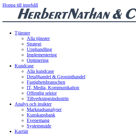
Hoppa till innehåll
Tjänster
Alla tjänster
Strategi
Upphandling
Implementering
Optimering
Kundcase
Alla kundcase
Detaljhandel & Grossisthandel
Fastighetsbranschen
IT, Media, Kommunikation
Offentlig sektor
Tillverkningsindustrin
Analys och insikter
Marknadsanalyser
Kunskapsbank
Evenemang
Systemguide
Karriär