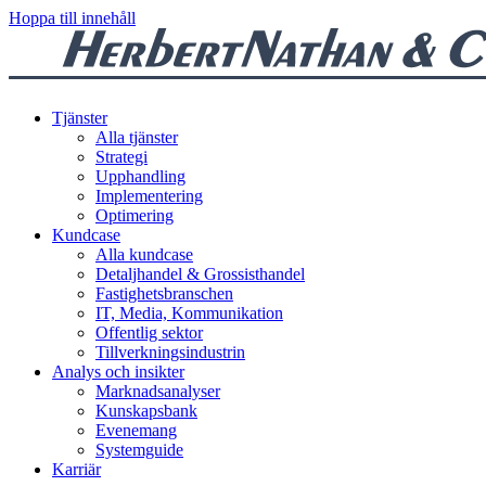
Hoppa till innehåll
Tjänster
Alla tjänster
Strategi
Upphandling
Implementering
Optimering
Kundcase
Alla kundcase
Detaljhandel & Grossisthandel
Fastighetsbranschen
IT, Media, Kommunikation
Offentlig sektor
Tillverkningsindustrin
Analys och insikter
Marknadsanalyser
Kunskapsbank
Evenemang
Systemguide
Karriär