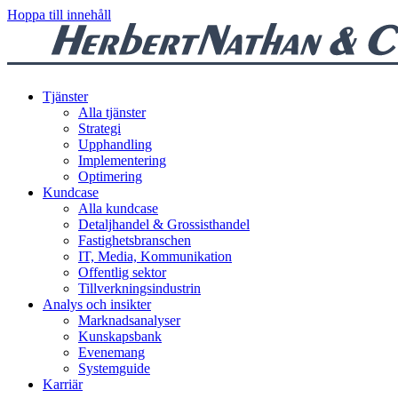
Hoppa till innehåll
Tjänster
Alla tjänster
Strategi
Upphandling
Implementering
Optimering
Kundcase
Alla kundcase
Detaljhandel & Grossisthandel
Fastighetsbranschen
IT, Media, Kommunikation
Offentlig sektor
Tillverkningsindustrin
Analys och insikter
Marknadsanalyser
Kunskapsbank
Evenemang
Systemguide
Karriär