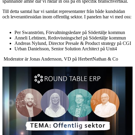
spännande ämne där vi riktar in oss på en specifik branschvertikal.
Till detta samtal har vi samlat representanter från både kundsidan
och leverantörssidan inom offentlig sektor. I panelen har vi med oss:
Per Swanström, Förvaltningsledare på Södertälje kommun
Anneli Lehtinen, Redovisningschef på Södertälje kommun
Andreas Nylund, Director Presale & Product strategy på CGI
Urban Danielsson, Senior Solution Architect på Unit4
Moderator är Jonas Andersson, VD på HerbertNathan & Co