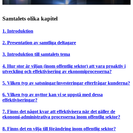
Samtalets olika kapitel
1. Introduktion
2. Presentation av samtliga deltagare
3. Introduktion till samtalets tema
4. Hur stor är viljan (inom offentlig sektor) att vara proaktiv i
utveckling och effektivisering av ekonomiprocesserna?
5. Vilken typ av satsningar/investeringar efterfrågar kunderna?
6. Vilken typ av nyttor kan vi se uppstå med dessa
effektiviseringar?
7. Finns det något kvar att effektivisera när det gäller de
ekonomi-administrativa processerna inom offentlig sektor?
8. Finns det en vilja till förändring inom offentlig sektor?