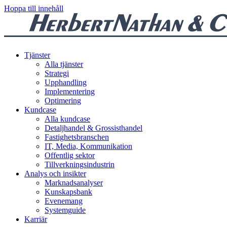
Hoppa till innehåll
Tjänster
Alla tjänster
Strategi
Upphandling
Implementering
Optimering
Kundcase
Alla kundcase
Detaljhandel & Grossisthandel
Fastighetsbranschen
IT, Media, Kommunikation
Offentlig sektor
Tillverkningsindustrin
Analys och insikter
Marknadsanalyser
Kunskapsbank
Evenemang
Systemguide
Karriär