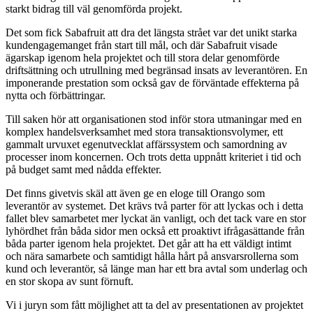
starkt bidrag till väl genomförda projekt.
Det som fick Sabafruit att dra det längsta strået var det unikt starka
kundengagemanget från start till mål, och där Sabafruit visade
ägarskap igenom hela projektet och till stora delar genomförde
driftsättning och utrullning med begränsad insats av leverantören. En
imponerande prestation som också gav de förväntade effekterna på
nytta och förbättringar.
Till saken hör att organisationen stod inför stora utmaningar med en
komplex handelsverksamhet med stora transaktionsvolymer, ett
gammalt urvuxet egenutvecklat affärssystem och samordning av
processer inom koncernen. Och trots detta uppnått kriteriet i tid och
på budget samt med nådda effekter.
Det finns givetvis skäl att även ge en eloge till Orango som
leverantör av systemet. Det krävs två parter för att lyckas och i detta
fallet blev samarbetet mer lyckat än vanligt, och det tack vare en stor
lyhördhet från båda sidor men också ett proaktivt ifrågasättande från
båda parter igenom hela projektet. Det går att ha ett väldigt intimt
och nära samarbete och samtidigt hålla hårt på ansvarsrollerna som
kund och leverantör, så länge man har ett bra avtal som underlag och
en stor skopa av sunt förnuft.
Vi i juryn som fått möjlighet att ta del av presentationen av projektet