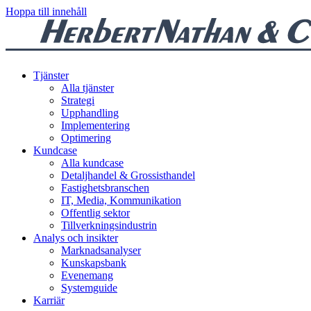
Hoppa till innehåll
Tjänster
Alla tjänster
Strategi
Upphandling
Implementering
Optimering
Kundcase
Alla kundcase
Detaljhandel & Grossisthandel
Fastighetsbranschen
IT, Media, Kommunikation
Offentlig sektor
Tillverkningsindustrin
Analys och insikter
Marknadsanalyser
Kunskapsbank
Evenemang
Systemguide
Karriär