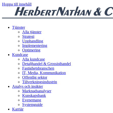
Hoppa till innehåll
Tjänster
Alla tjänster
Strategi
Upphandling
Implementering
Optimering
Kundcase
Alla kundcase
Detaljhandel & Grossisthandel
Fastighetsbranschen
IT, Media, Kommunikation
Offentlig sektor
Tillverkningsindustrin
Analys och insikter
Marknadsanalyser
Kunskapsbank
Evenemang
Systemguide
Karriär