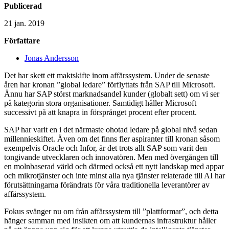
Publicerad
21 jan. 2019
Författare
Jonas Andersson
Det har skett ett maktskifte inom affärssystem. Under de senaste
åren har kronan ”global ledare” förflyttats från SAP till Microsoft.
Ännu har SAP störst marknadsandel kunder (globalt sett) om vi ser
på kategorin stora organisationer. Samtidigt håller Microsoft
successivt på att knapra in försprånget procent efter procent.
SAP har varit en i det närmaste ohotad ledare på global nivå sedan
millennieskiftet. Även om det finns fler aspiranter till kronan såsom
exempelvis Oracle och Infor, är det trots allt SAP som varit den
tongivande utvecklaren och innovatören. Men med övergången till
en molnbaserad värld och därmed också ett nytt landskap med appar
och mikrotjänster och inte minst alla nya tjänster relaterade till AI har
förutsättningarna förändrats för våra traditionella leverantörer av
affärssystem.
Fokus svänger nu om från affärssystem till ”plattformar”, och detta
hänger samman med insikten om att kundernas infrastruktur håller