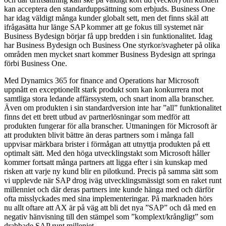
kan acceptera den standarduppsättning som erbjuds. Business One
har idag väldigt många kunder globalt sett, men det finns skäl att
ifrågasätta hur länge SAP kommer att ge fokus till systemet när
Business Bydesign börjar få upp bredden i sin funktionalitet. Idag
har Business Bydesign och Business One styrkor/svagheter på olika
områden men mycket snart kommer Business Bydesign att springa
förbi Business One.
Med Dynamics 365 for finance and Operations har Microsoft
uppnått en exceptionellt stark produkt som kan konkurrera mot
samtliga stora ledande affärssystem, och snart inom alla branscher.
Även om produkten i sin standardversion inte har ”all” funktionalitet
finns det ett brett utbud av partnerlösningar som medför att
produkten fungerar för alla branscher. Utmaningen för Microsoft är
att produkten blivit bättre än deras partners som i många fall
uppvisar märkbara brister i förmågan att utnyttja produkten på ett
optimalt sätt. Med den höga utvecklingstakt som Microsoft håller
kommer fortsatt många partners att ligga efter i sin kunskap med
risken att varje ny kund blir en pilotkund. Precis på samma sätt som
vi upplevde när SAP drog iväg utvecklingsmässigt som en raket runt
millenniet och där deras partners inte kunde hänga med och därför
ofta misslyckades med sina implementeringar. På marknaden hörs
nu allt oftare att AX är på väg att bli det nya ”SAP” och då med en
negativ hänvisning till den stämpel som ”komplext/krångligt” som
drabbade SAP runt milleniet.