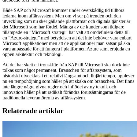
Både SAP och Microsoft kommer under överskådlig tid tillhöra
ledarna inom affärssystem. Men om vi ser på trenden och den
utveckling som nu sker gällande plattformar och digitala tjänster är
det Microsoft som har fördel. Många av de kunder som tidigare
tillämpade en ”Microsoft-strategi” har valt att omdefiniera detta till
en ”Azure-strategi” med betydelsen att det inte behöver vara enbart
Microsoft-applikationer men att de applikationer man satsar på ska
vara anpassade för att fungera i plattformen Azure samt erbjuda en
öppen arkitektur och teknologi.
Att det har skett ett tronskifte från SAP till Microsoft ska dock inte
tolkas som något permanent. Branschen för affärssystem, som
historiskt utvecklats i ett relativt långsamt och linjärt tempo, upplever
nu en tempohöjning som håller på att skaka om branschen. Det finns
inte längre några givna regler och inflödet av ny teknik och
innovation håller på att radikalt förändra förutsättningarna för de
traditionella leverantörerna av affärssystem.
Relaterade artiklar