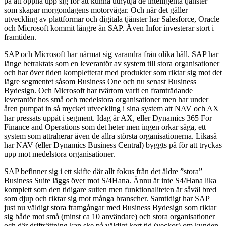
på att öppna upp sig för att kunna utnyttja de intelligenta tjänster
som skapar morgondagens motorvägar. Och när det gäller
utveckling av plattformar och digitala tjänster har Salesforce, Oracle
och Microsoft kommit längre än SAP. Även Infor investerar stort i
framtiden.
SAP och Microsoft har närmat sig varandra från olika håll. SAP har
länge betraktats som en leverantör av system till stora organisationer
och har över tiden kompletterat med produkter som riktar sig mot det
lägre segmentet såsom Business One och nu senast Business
Bydesign. Och Microsoft har tvärtom varit en framträdande
leverantör hos små och medelstora organisationer men har under
åren pumpat in så mycket utveckling i sina system att NAV och AX
har pressats uppåt i segment. Idag är AX, eller Dynamics 365 For
Finance and Operations som det heter men ingen orkar säga, ett
system som attraherar även de allra största organisationerna. Likaså
har NAV (eller Dynamics Business Central) byggts på för att tryckas
upp mot medelstora organisationer.
SAP befinner sig i ett skifte där allt fokus från det äldre ”stora”
Business Suite läggs över mot S/4Hana. Ännu är inte S4/Hana lika
komplett som den tidigare suiten men funktionaliteten är såväl bred
som djup och riktar sig mot många branscher. Samtidigt har SAP
just nu väldigt stora framgångar med Business Bydesign som riktar
sig både mot små (minst ca 10 användare) och stora organisationer
och där driftsättning kan ske på väldigt kort tid (veckor) om kunden