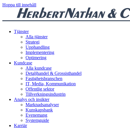
Hoppa till innehåll
Tjänster
Alla tjänster
Strategi
Upphandling
Implementering
Optimering
Kundcase
Alla kundcase
Detaljhandel & Grossisthandel
Fastighetsbranschen
IT, Media, Kommunikation
Offentlig sektor
Tillverkningsindustrin
Analys och insikter
Marknadsanalyser
Kunskapsbank
Evenemang
Systemguide
Karriär