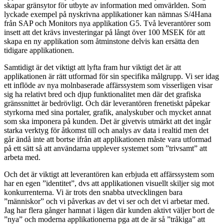
skapar gränsytor för utbyte av information med omvärlden. Som
lyckade exempel på nyskrivna applikationer kan nämnas S/4Hana
från SAP och Monitors nya applikation G5. Två leverantörer som
insett att det krävs investeringar på långt över 100 MSEK för att
skapa en ny applikation som åtminstone delvis kan ersätta den
tidigare applikationen.
Samtidigt är det viktigt att lyfta fram hur viktigt det är att
applikationen är rätt utformad för sin specifika målgrupp. Vi ser idag
ett inflöde av nya molnbaserade affärssystem som visserligen visar
sig ha relativt bred och djup funktionalitet men där det grafiska
gränssnittet är bedrövligt. Och där leverantören frenetiskt påpekar
styrkorna med sina portaler, grafik, analyskuber och mycket annat
som ska imponera på kunden. Det är givetvis utmärkt att det ingår
starka verktyg för åtkomst till och analys av data i realtid men det
går ändå inte att bortse ifrån att applikationen måste vara utformad
på ett sätt så att användarna upplever systemet som ”trivsamt” att
arbeta med.
Och det är viktigt att leverantören kan erbjuda ett affärssystem som
har en egen ”identitet”, dvs att applikationen visuellt skiljer sig mot
konkurrenterna. Vi är trots den snabba utvecklingen bara
”människor” och vi påverkas av det vi ser och det vi arbetar med.
Jag har flera gånger hamnat i lägen där kunden aktivt väljer bort de
”nya” och moderna applikationerna pga att de är så ”tråkiga” att