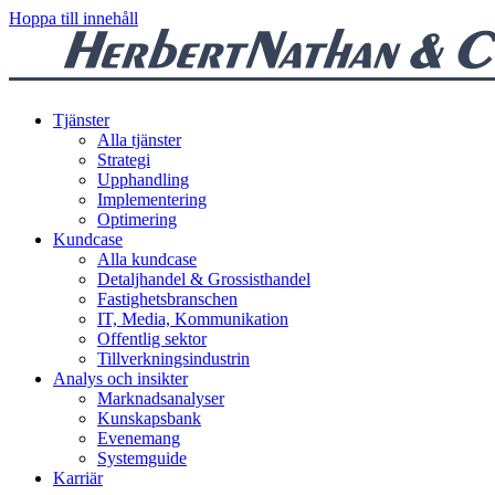
Hoppa till innehåll
Tjänster
Alla tjänster
Strategi
Upphandling
Implementering
Optimering
Kundcase
Alla kundcase
Detaljhandel & Grossisthandel
Fastighetsbranschen
IT, Media, Kommunikation
Offentlig sektor
Tillverkningsindustrin
Analys och insikter
Marknadsanalyser
Kunskapsbank
Evenemang
Systemguide
Karriär