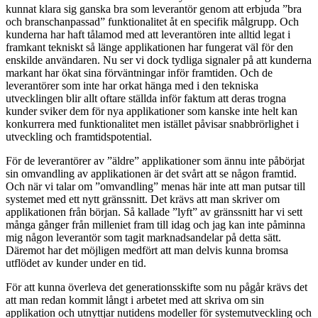
kunnat klara sig ganska bra som leverantör genom att erbjuda ”bra
och branschanpassad” funktionalitet åt en specifik målgrupp. Och
kunderna har haft tålamod med att leverantören inte alltid legat i
framkant tekniskt så länge applikationen har fungerat väl för den
enskilde användaren. Nu ser vi dock tydliga signaler på att kunderna
markant har ökat sina förväntningar inför framtiden. Och de
leverantörer som inte har orkat hänga med i den tekniska
utvecklingen blir allt oftare ställda inför faktum att deras trogna
kunder sviker dem för nya applikationer som kanske inte helt kan
konkurrera med funktionalitet men istället påvisar snabbrörlighet i
utveckling och framtidspotential.
För de leverantörer av ”äldre” applikationer som ännu inte påbörjat
sin omvandling av applikationen är det svårt att se någon framtid.
Och när vi talar om ”omvandling” menas här inte att man putsar till
systemet med ett nytt gränssnitt. Det krävs att man skriver om
applikationen från början. Så kallade ”lyft” av gränssnitt har vi sett
många gånger från milleniet fram till idag och jag kan inte påminna
mig någon leverantör som tagit marknadsandelar på detta sätt.
Däremot har det möjligen medfört att man delvis kunna bromsa
utflödet av kunder under en tid.
För att kunna överleva det generationsskifte som nu pågår krävs det
att man redan kommit långt i arbetet med att skriva om sin
applikation och utnyttjar nutidens modeller för systemutveckling och