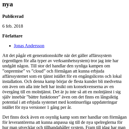
nya
Publicerad
6 feb. 2018
Författare
Jonas Andersson
Att det pågår ett generationsskifte när det gäller affärssystem
(egentligen för alla typer av verksamhetssystem) tror jag inte har
undgått någon. Till stor del handlar den synliga kampen om
”onpremise” vs ”cloud” och förmågan att kunna erbjuda
affärssystemet som en tjänst istället för en engångslicens och lokal
installation. Och denna kamp börjar de flesta kunder bli medvetna
om även om alla inte helt har insikt om konsekvenserna av en
övergång till en molntjänst. Det är ju inte så att en molntjänst i sig
själv innebär ”bättre funktioner” även om det finns en långsiktig
potential i att erbjuda systemet med kontinuerliga uppdateringar
istället för nya versioner 1 gång per år.
Det finns dock även en osynlig kamp som mer handlar om förmågan
för leverantörerna att kunna anpassa sig till de nya spelreglerna för
hur man utvecklar och tillhandahåller system. Fram till idag har man