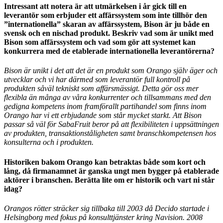
Intressant att notera är att utmärkelsen i år gick till en
leverantör som erbjuder ett affärssystem som inte tillhör den
”internationella” skaran av affärssystem, Bison är ju både en
svensk och en nischad produkt. Beskriv vad som är unikt med
Bison som affärssystem och vad som gör att systemet kan
konkurrera med de etablerade internationella leverantörerna?
Bison är unikt i det att det är en produkt som Orango själv äger och
utvecklar och vi har därmed som leverantör full kontroll på
produkten såväl tekniskt som affärsmässigt. Detta gör oss mer
flexibla än många av våra konkurrenter och tillsammans med den
gedigna kompetens inom framförallt partihandel som finns inom
Orango har vi ett erbjudande som står mycket starkt. Att Bison
passar så väl för SabaFruit beror på att flexibiliteten i uppsättningen
av produkten, transaktionståligheten samt branschkompetensen hos
konsulterna och i produkten.
Historiken bakom Orango kan betraktas både som kort och
lång, då firmanamnet är ganska ungt men bygger på etablerade
aktörer i branschen. Berätta lite om er historik och vart ni står
idag?
Orangos rötter sträcker sig tillbaka till 2003 då Decido startade i
Helsingborg med fokus på konsulttjänster kring Navision. 2008