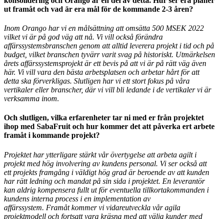
konsolidering och Orango är en del av detta. Hur ser era planer
ut framåt och vad är era mål för de kommande 2-3 åren?
Inom Orango har vi en målsättning att omsätta 500 MSEK 2022
vilket vi är på god väg att nå. Vi vill också förändra
affärssystemsbranschen genom att alltid leverera projekt i tid och på
budget, vilket branschen tyvärr varit svag på historiskt. Utmärkelsen
årets affärssystemsprojekt är ett bevis på att vi är på rätt väg även
här. Vi vill vara den bästa arbetsplatsen och arbetar hårt för att
detta ska förverkligas. Slutligen har vi ett stort fokus på våra
vertikaler eller branscher, där vi vill bli ledande i de vertikaler vi är
verksamma inom.
Och slutligen, vilka erfarenheter tar ni med er från projektet
ihop med SabaFruit och hur kommer det att påverka ert arbete
framåt i kommande projekt?
Projektet har ytterligare stärkt vår övertygelse att arbeta agilt i
projekt med hög involvering av kundens personal. Vi ser också att
ett projekts framgång i väldigt hög grad är beroende av att kunden
har rätt ledning och mandat på sin sida i projektet. En leverantör
kan aldrig kompensera fullt ut för eventuella tillkortakommanden i
kundens interna process i en implementation av
affärssystem.
Framåt kommer vi vidareutveckla vår agila
projektmodell och fortsatt vara kräsna med att välja kunder med