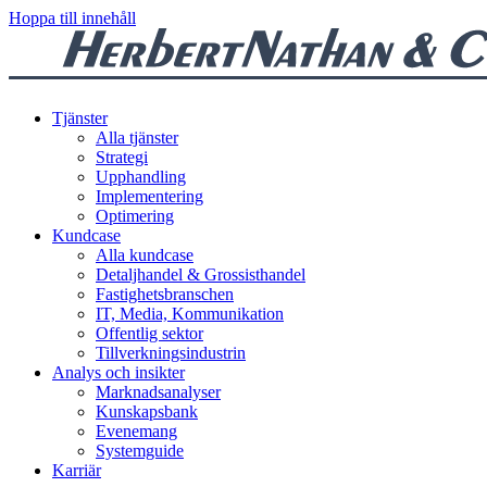
Hoppa till innehåll
Tjänster
Alla tjänster
Strategi
Upphandling
Implementering
Optimering
Kundcase
Alla kundcase
Detaljhandel & Grossisthandel
Fastighetsbranschen
IT, Media, Kommunikation
Offentlig sektor
Tillverkningsindustrin
Analys och insikter
Marknadsanalyser
Kunskapsbank
Evenemang
Systemguide
Karriär