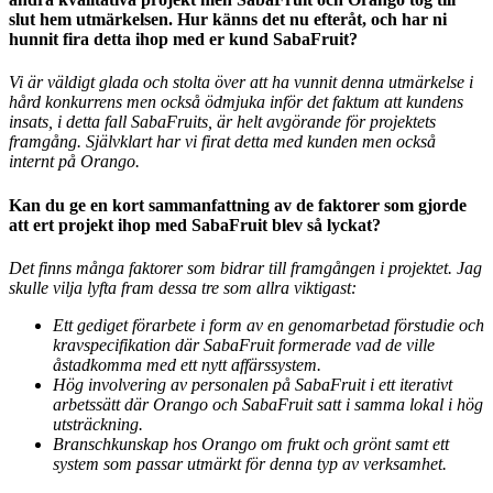
slut hem utmärkelsen. Hur känns det nu efteråt, och har ni
hunnit fira detta ihop med er kund SabaFruit?
Vi är väldigt glada och stolta över att ha vunnit denna utmärkelse i
hård konkurrens men också ödmjuka inför det faktum att kundens
insats, i detta fall SabaFruits, är helt avgörande för projektets
framgång. Självklart har vi firat detta med kunden men också
internt på Orango.
Kan du ge en kort sammanfattning av de faktorer som gjorde
att ert projekt ihop med SabaFruit blev så lyckat?
Det finns många faktorer som bidrar till framgången i projektet. Jag
skulle vilja lyfta fram dessa tre som allra viktigast:
Ett gediget förarbete i form av en genomarbetad förstudie och
kravspecifikation där SabaFruit formerade vad de ville
åstadkomma med ett nytt affärssystem.
Hög involvering av personalen på SabaFruit i ett iterativt
arbetssätt där Orango och SabaFruit satt i samma lokal i hög
utsträckning.
Branschkunskap hos Orango om frukt och grönt samt ett
system som passar utmärkt för denna typ av verksamhet.