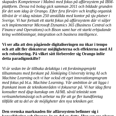
skapades Kompetensor i Malmö med fokus på affärssystem på IBM-
plattform. Dessa två bolag gick samman 2011 och bildade grunden
för det som idag är Orango. Efter fyra förvärv och kraftig organisk
tillväxt är vi idag nästan 250 anställda med kontor på sju platser i
Sverige. Vi har fortsatt ett starkt fokus på affärssystem där vi säljer
och implementerar Microsoft Dynamics 365 (Business Central och
Finance and Operations) och Bison samt har ett starkt erbjudande
kring webblösningar, integration och business intelligence.
Vi ser alla att den pågående digitaliseringen nu ökar i tempo
och att allt fler diskuterar möjligheterna och effekterna med AI
och robotisering. På vilket sätt förbereder sig Orango inför
detta paradigmskifte?
Vi är sedan tre år tillbaka delaktiga i ett forskningsprojekt
tillsammans med forskare på Jönköping University kring AI och
Machine Learning och vi har också ett eget innovationsprogram
med fokus på bl.a. Machine Learning. Vår ambition är att ligga i
framkant inom de teknikområden vi fokuserar på. Vi har idag flera
konsulter med djup kunskap om AI/ML såväl tekniskt som
verksamhetsmässigt och arbetar nu för att ge fler kundföretag
tillfälle att ta del av de möjligheter den nya tekniken ger.
Den svenska marknaden för affärssystem befinner sig i