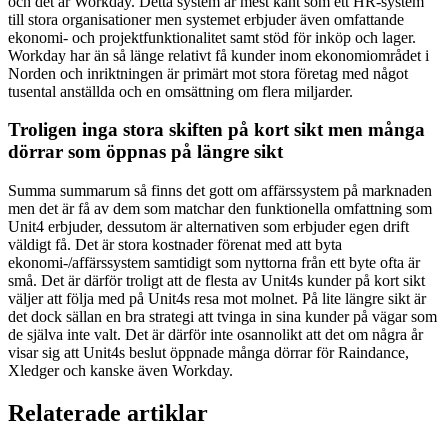
och det är Workday. Detta system är mest känt som ett HR-system
till stora organisationer men systemet erbjuder även omfattande
ekonomi- och projektfunktionalitet samt stöd för inköp och lager.
Workday har än så länge relativt få kunder inom ekonomiområdet i
Norden och inriktningen är primärt mot stora företag med något
tusental anställda och en omsättning om flera miljarder.
Troligen inga stora skiften på kort sikt men många
dörrar som öppnas på längre sikt
Summa summarum så finns det gott om affärssystem på marknaden
men det är få av dem som matchar den funktionella omfattning som
Unit4 erbjuder, dessutom är alternativen som erbjuder egen drift
väldigt få. Det är stora kostnader förenat med att byta
ekonomi-/affärssystem samtidigt som nyttorna från ett byte ofta är
små. Det är därför troligt att de flesta av Unit4s kunder på kort sikt
väljer att följa med på Unit4s resa mot molnet. På lite längre sikt är
det dock sällan en bra strategi att tvinga in sina kunder på vägar som
de själva inte valt. Det är därför inte osannolikt att det om några år
visar sig att Unit4s beslut öppnade många dörrar för Raindance,
Xledger och kanske även Workday.
Relaterade artiklar