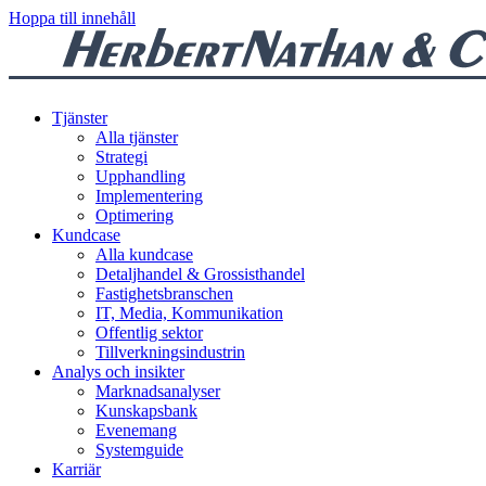
Hoppa till innehåll
Tjänster
Alla tjänster
Strategi
Upphandling
Implementering
Optimering
Kundcase
Alla kundcase
Detaljhandel & Grossisthandel
Fastighetsbranschen
IT, Media, Kommunikation
Offentlig sektor
Tillverkningsindustrin
Analys och insikter
Marknadsanalyser
Kunskapsbank
Evenemang
Systemguide
Karriär