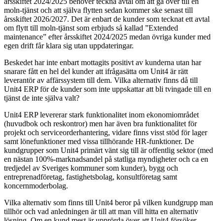
årsskiftet 2024/2025 behöver teckna avtal om att gå över till en
moln-tjänst och att själva flytten sedan kommer ske senast till
årsskiftet 2026/2027. Det är enbart de kunder som tecknat ett avtal
om flytt till moln-tjänst som erbjuds så kallad ”Extended
maintenance” efter årsskiftet 2024/2025 medan övriga kunder med
egen drift får klara sig utan uppdateringar.
Beskedet har inte enbart mottagits positivt av kunderna utan har
snarare fått en hel del kunder att ifrågasätta om Unit4 är rätt
leverantör av affärssystem till dem. Vilka alternativ finns då till
Unit4 ERP för de kunder som inte uppskattar att bli tvingade till en
tjänst de inte själva valt?
Unit4 ERP levererar stark funktionalitet inom ekonomiområdet
(huvudbok och reskontror) men har även bra funktionalitet för
projekt och serviceorderhantering, vidare finns visst stöd för lager
samt lönefunktioner med vissa tillhörande HR-funktioner. De
kundgrupper som Unit4 primärt vänt sig till är offentlig sektor (med
en nästan 100%-marknadsandel på statliga myndigheter och ca en
tredjedel av Sveriges kommuner som kunder), bygg och
entreprenadföretag, fastighetsbolag, konsultföretag samt
koncernmoderbolag.
Vilka alternativ som finns till Unit4 beror på vilken kundgrupp man
tillhör och vad anledningen är till att man vill hitta en alternativ
lösning. Om en kund mest är upprörda över att Unit4 försöker