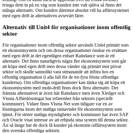
tvinga dem in på en väg som kunden inte valt själva så finns det
många alternativ. Om kunden däremot absolut vill ha affärssystemet
med egen drift är alternativen avsevärt färre.
Alternativ till Unit4 för organisationer inom offentlig
sektor
För organisationer inom offentlig sektor används Unit4 primärt som
ett ekonomisystem och om dessa organisationer önskar en ersättare
med egen drift är det egentligen enbart Raindance som är ett
alternativ. Det finns naturligtvis några fler ekonomisystem som går
att köpa med egen drift men dessa vänder sig primärt mot privat
sektor och skulle sannolikt vara utmanande att införa hos en
offentlig organisation (i alla fall för de tre-fyra första offentliga
kunderna). Om offentliga organisationer kan tänka sig att köpa ett
ekonomisystem med moln-drift finns dock flera alternativ. Det
främsta alternativet är även här Raindance men även Xledger och
Visma Affärslösningar har erfarenhet från sektorn (speciellt
kommuner). Vidare finns Visma Net som tidigare var en av
lösningarna inom det statliga ramavtalet för ekonomisystem som
tjänst. För större statliga myndigheter och kommuner har även SAP
och Oracle visat intresse av att erbjuda sina system till denna sektor.
Än så länge har de dock få kunder på ekonomi-/affärssystem inom
den svenska offentliga sektorn.