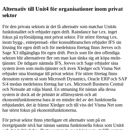
Alternativ till Unit4 för organisationer inom privat
sektor
För den privata sektorn är det få alternativ som matchar Unit4s
funktionalitet och erbjuder egen drift. Raindance har t.ex. inget
fokus på nyförsäljning mot privat sektor. För större företag t.ex.
inom bygg-, entreprenad- eller konsultbranschen erbjuder IFS sin
lösning för egen drift och för medelstora företag finns Jeeves och
Sage X3 tillgängliga för egen drift. Precis som för den offentliga
sektorn blir alternativen fler om man kan tänka sig att köpa moln-
tjänster. De tidigare nämnda IFS, Jeeves och Sage erbjuder sina
system även som moln-tjänster och även Xledger och Visma Net
erbjuder sina lösningar till privat sektor. För större företag finns
dessutom system så som Microsoft Dynamics, Oracle ERP och SAP
S/4 medan medelstora företag har t.ex. Microsoft Business Central
och Netsuite att välja bland. En utmaning för nästan alla dessa
system är dock att de primärt är affärssystem och att
ekonomifunktionerna bara är en mindre del av det funktionella
erbjudandet, det är främst Xledger och till viss del Visma Net som
har störst fokus på ekonomifunktionerna.
För privat sektor finns ytterligare ett alternativ som på en
övergripande nivå har nästan samma funktionella fokus som Unit4