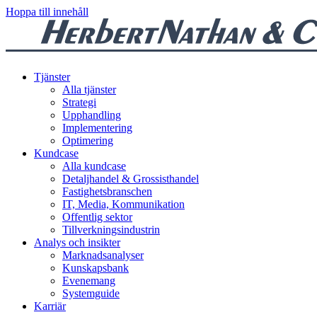
Hoppa till innehåll
Tjänster
Alla tjänster
Strategi
Upphandling
Implementering
Optimering
Kundcase
Alla kundcase
Detaljhandel & Grossisthandel
Fastighetsbranschen
IT, Media, Kommunikation
Offentlig sektor
Tillverkningsindustrin
Analys och insikter
Marknadsanalyser
Kunskapsbank
Evenemang
Systemguide
Karriär