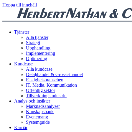
Hoppa till innehåll
Tjänster
Alla tjänster
Strategi
Upphandling
Implementering
Optimering
Kundcase
Alla kundcase
Detaljhandel & Grossisthandel
Fastighetsbranschen
IT, Media, Kommunikation
Offentlig sektor
Tillverkningsindustrin
Analys och insikter
Marknadsanalyser
Kunskapsbank
Evenemang
Systemguide
Karriär