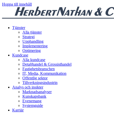
Hoppa till innehåll
Tjänster
Alla tjänster
Strategi
Upphandling
Implementering
Optimering
Kundcase
Alla kundcase
Detaljhandel & Grossisthandel
Fastighetsbranschen
IT, Media, Kommunikation
Offentlig sektor
Tillverkningsindustrin
Analys och insikter
Marknadsanalyser
Kunskapsbank
Evenemang
Systemguide
Karriär