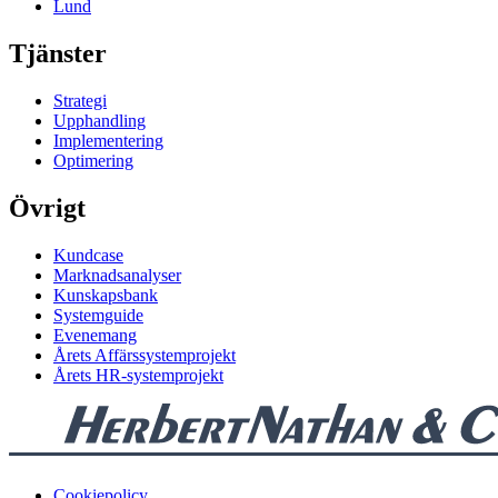
Lund
Tjänster
Strategi
Upphandling
Implementering
Optimering
Övrigt
Kundcase
Marknadsanalyser
Kunskapsbank
Systemguide
Evenemang
Årets Affärssystemprojekt
Årets HR-systemprojekt
Cookiepolicy