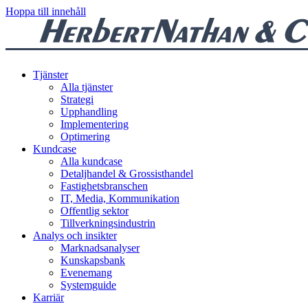
Hoppa till innehåll
Tjänster
Alla tjänster
Strategi
Upphandling
Implementering
Optimering
Kundcase
Alla kundcase
Detaljhandel & Grossisthandel
Fastighetsbranschen
IT, Media, Kommunikation
Offentlig sektor
Tillverkningsindustrin
Analys och insikter
Marknadsanalyser
Kunskapsbank
Evenemang
Systemguide
Karriär