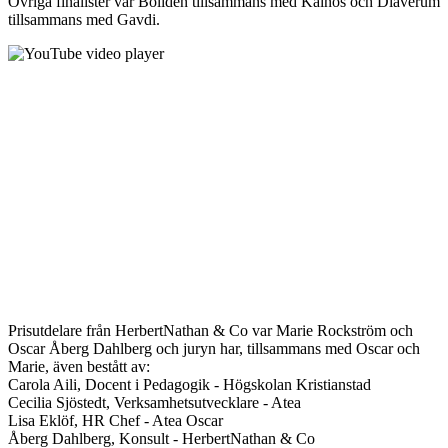
Övriga finalister var Boliden tillsammans med Kainos och Diaverum
tillsammans med Gavdi.
Prisutdelare från HerbertNathan & Co var Marie Rockström och
Oscar Åberg Dahlberg och juryn har, tillsammans med Oscar och
Marie, även bestått av:
Carola Aili, Docent i Pedagogik - Högskolan Kristianstad
Cecilia Sjöstedt, Verksamhetsutvecklare - Atea
Lisa Eklöf, HR Chef - Atea Oscar
Åberg Dahlberg, Konsult - HerbertNathan & Co