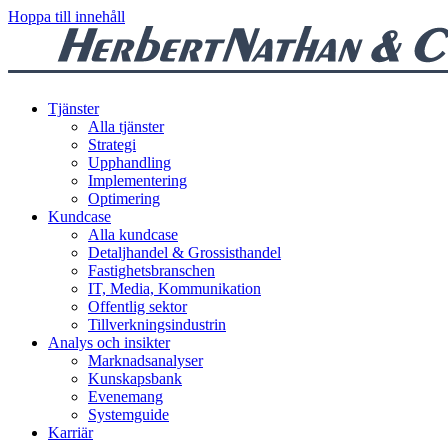
Hoppa till innehåll
Tjänster
Alla tjänster
Strategi
Upphandling
Implementering
Optimering
Kundcase
Alla kundcase
Detaljhandel & Grossisthandel
Fastighetsbranschen
IT, Media, Kommunikation
Offentlig sektor
Tillverkningsindustrin
Analys och insikter
Marknadsanalyser
Kunskapsbank
Evenemang
Systemguide
Karriär