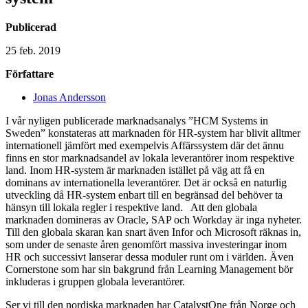
Publicerad
25 feb. 2019
Författare
Jonas Andersson
I vår nyligen publicerade marknadsanalys ”HCM Systems in
Sweden” konstateras att marknaden för HR-system har blivit alltmer
internationell jämfört med exempelvis Affärssystem där det ännu
finns en stor marknadsandel av lokala leverantörer inom respektive
land. Inom HR-system är marknaden istället på väg att få en
dominans av internationella leverantörer. Det är också en naturlig
utveckling då HR-system enbart till en begränsad del behöver ta
hänsyn till lokala regler i respektive land. Att den globala
marknaden domineras av Oracle, SAP och Workday är inga nyheter.
Till den globala skaran kan snart även Infor och Microsoft räknas in,
som under de senaste åren genomfört massiva investeringar inom
HR och successivt lanserar dessa moduler runt om i världen. Även
Cornerstone som har sin bakgrund från Learning Management bör
inkluderas i gruppen globala leverantörer.
Ser vi till den nordiska marknaden har CatalystOne från Norge och