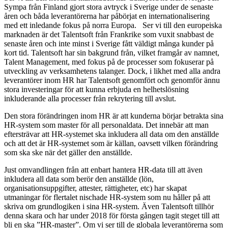
Sympa från Finland gjort stora avtryck i Sverige under de senaste
åren och båda leverantörerna har påbörjat en internationalisering
med ett inledande fokus på norra Europa. Ser vi till den europeiska
marknaden är det Talentsoft från Frankrike som vuxit snabbast de
senaste åren och inte minst i Sverige fått väldigt många kunder på
kort tid. Talentsoft har sin bakgrund från, vilket framgår av namnet,
Talent Management, med fokus på de processer som fokuserar på
utveckling av verksamhetens talanger. Dock, i likhet med alla andra
leverantörer inom HR har Talentsoft genomfört och genomför ännu
stora investeringar för att kunna erbjuda en helhetslösning
inkluderande alla processer från rekrytering till avslut.
Den stora förändringen inom HR är att kunderna börjar betrakta sina
HR-system som master för all personaldata. Det innebär att man
eftersträvar att HR-systemet ska inkludera all data om den anställde
och att det är HR-systemet som är källan, oavsett vilken förändring
som ska ske när det gäller den anställde.
Just omvandlingen från att enbart hantera HR-data till att även
inkludera all data som berör den anställde (lön,
organisationsuppgifter, attester, rättigheter, etc) har skapat
utmaningar för flertalet nischade HR-system som nu håller på att
skriva om grundlogiken i sina HR-system. Även Talentsoft tillhör
denna skara och har under 2018 för första gången tagit steget till att
bli en ska ”HR-master”. Om vi ser till de globala leverantörerna som