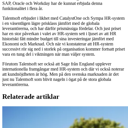
SAP, Oracle och Workday har de kunnat erbjuda denna
funktionalitet i flera år.
Talentsoft erbjuder i likhet med CatalystOne och Sympa HR-system
i en väsentligen lägre prisklass jämfört med de globala
leverantörerna, och har därför prismässiga fördelar. Och just priset
har en stor påverkan i valet av HR-system sett i ljuset av att HR
historiskt fått mindre budget till sina investeringar jämfört med
Ekonomi och Marknad. Och när vi konstaterar att HR-system
successivt rör sig ned i storlek på organisation kommer fortsatt priset
vara en tung del i viktningen när man väljer system.
Förutom Talentsoft ser också att Sage från England upplever
internationella framgångar med HR-system och där vi också noterar
att kundnöjdheten är hög. Men på den svenska marknaden är det
just nu Talentsoft som blivit nageln i ögat på de stora globala
leverantörerna.
Relaterade artiklar