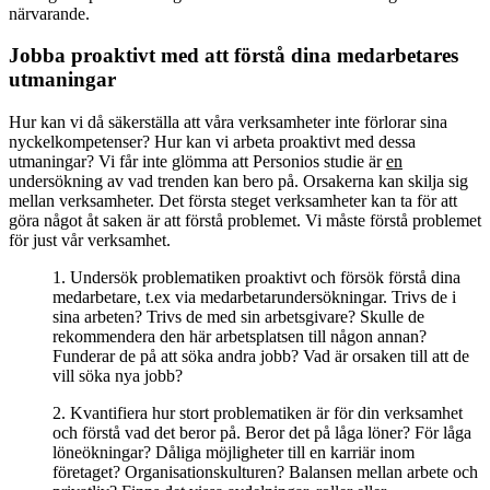
närvarande.
Jobba proaktivt med att förstå dina medarbetares
utmaningar
Hur kan vi då säkerställa att våra verksamheter inte förlorar sina
nyckelkompetenser? Hur kan vi arbeta proaktivt med dessa
utmaningar? Vi får inte glömma att Personios studie är
en
undersökning av vad trenden kan bero på. Orsakerna kan skilja sig
mellan verksamheter. Det första steget verksamheter kan ta för att
göra något åt saken är att förstå problemet. Vi måste förstå problemet
för just vår verksamhet.
1. Undersök problematiken proaktivt och försök förstå dina
medarbetare, t.ex via medarbetarundersökningar. Trivs de i
sina arbeten? Trivs de med sin arbetsgivare? Skulle de
rekommendera den här arbetsplatsen till någon annan?
Funderar de på att söka andra jobb? Vad är orsaken till att de
vill söka nya jobb?
2. Kvantifiera hur stort problematiken är för din verksamhet
och förstå vad det beror på. Beror det på låga löner? För låga
löneökningar? Dåliga möjligheter till en karriär inom
företaget? Organisationskulturen? Balansen mellan arbete och