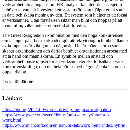
verksamhet utmaningar inom HR-analyser kan det första steget ni
behöver ta vara att investera i ett systemstöd som hjälper er att samla
in data och skapa mening av den. Ett system som hjälper er att förstå
er verksamhet. Utan förståelsen siktar man blint och hoppas på att
man träffar, vilket inte är en metod att föredra.
The Great Resignation i kombination med den höga konkurrensen
om talanger på arbetsmarknaden gör att rekrytering och bibehållande
av kompetens är viktigare än någonsin. Det är människorna som
skapar organisationen och därför behöver organisationen arbeta med
att ta hand om människorna. En symbios mellan anställd och
verksamhet måste uppstå för att verksamheter ska fortsätta att vara
konkurrenskraftiga, och det hela börjar med något så enkelt som en
öppen dialog.
Lycka till där ute!
Länkar:
https://hbr.org/2021/09/who-is-driving-the-great-resignation
https://www.pwc.com/us/en/library/pulse-survey/future-of-
work.html
https://www.microsoft.com/en-us/worklab/work-trend-index/hybrid-