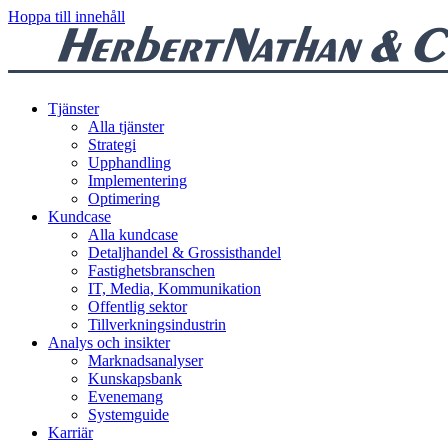
Hoppa till innehåll
Tjänster
Alla tjänster
Strategi
Upphandling
Implementering
Optimering
Kundcase
Alla kundcase
Detaljhandel & Grossisthandel
Fastighetsbranschen
IT, Media, Kommunikation
Offentlig sektor
Tillverkningsindustrin
Analys och insikter
Marknadsanalyser
Kunskapsbank
Evenemang
Systemguide
Karriär