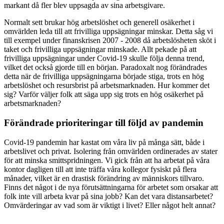
markant då fler blev uppsagda av sina arbetsgivare.
Normalt sett brukar hög arbetslöshet och generell osäkerhet i
omvärlden leda till att frivilliga uppsägningar minskar. Detta såg vi
till exempel under finanskrisen 2007 - 2008 då arbetslösheten sköt i
taket och frivilliga uppsägningar minskade. Allt pekade på att
frivilliga uppsägningar under Covid-19 skulle följa denna trend,
vilket det också gjorde till en början. Paradoxalt nog förändrades
detta när de frivilliga uppsägningarna började stiga, trots en hög
arbetslöshet och resursbrist på arbetsmarknaden. Hur kommer det
sig? Varför väljer folk att säga upp sig trots en hög osäkerhet på
arbetsmarknaden?
Förändrade prioriteringar till följd av pandemin
Covid-19 pandemin har kastat om våra liv på många sätt, både i
arbetslivet och privat. Isolering från omvärlden ordinerades av stater
för att minska smittspridningen. Vi gick från att ha arbetat på våra
kontor dagligen till att inte träffa våra kollegor fysiskt på flera
månader, vilket är en drastisk förändring av människors tillvaro.
Finns det något i de nya förutsättningarna för arbetet som orsakar att
folk inte vill arbeta kvar på sina jobb? Kan det vara distansarbetet?
Omvärderingar av vad som är viktigt i livet? Eller något helt annat?