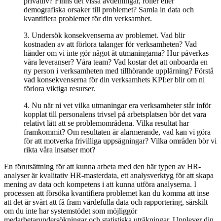
privatliv? Finns det vissa avdelningar, roller eller
demografiska orsaker till problemet? Samla in data och
kvantifiera problemet för din verksamhet.
3. Undersök konsekvenserna av problemet. Vad blir
kostnaden av att förlora talanger för verksamheten? Vad
händer om vi inte gör något åt utmaningarna? Hur påverkas
våra leveranser? Våra team? Vad kostar det att onboarda en
ny person i verksamheten med tillhörande upplärning? Förstå
vad konsekvenserna för din verksamhets KPI:er blir om ni
förlora viktiga resurser.
4. Nu när ni vet vilka utmaningar era verksamheter står inför
kopplat till personalens trivsel på arbetsplatsen bör det vara
relativt lätt att se problemområdena. Vilka resultat har
framkommit? Om resultaten är alarmerande, vad kan vi göra
för att motverka frivilliga uppsägningar? Vilka områden bör vi
rikta våra insatser mot?
En förutsättning för att kunna arbeta med den här typen av HR-
analyser är kvalitativ HR-masterdata, ett analysverktyg för att skapa
mening av data och kompetens i att kunna utföra analyserna. I
processen att försöka kvantifiera problemet kan du komma att inse
att det är svårt att få fram värdefulla data och rapportering, särskilt
om du inte har systemstödet som möjliggör
medarbetarundersökningar och statistiska uträkningar. Upplever din