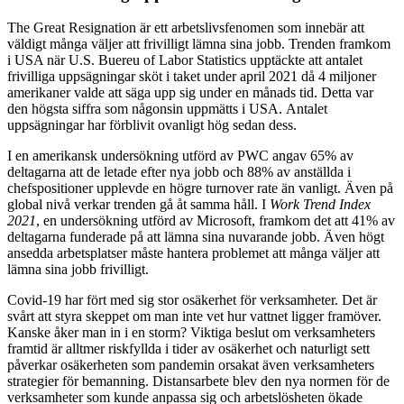
The Great Resignation är ett arbetslivsfenomen som innebär att
väldigt många väljer att frivilligt lämna sina jobb. Trenden framkom
i USA när U.S. Buereu of Labor Statistics upptäckte att antalet
frivilliga uppsägningar sköt i taket under april 2021 då 4 miljoner
amerikaner valde att säga upp sig under en månads tid. Detta var
den högsta siffra som någonsin uppmätts i USA. Antalet
uppsägningar har förblivit ovanligt hög sedan dess.
I en amerikansk undersökning utförd av PWC angav 65% av
deltagarna att de letade efter nya jobb och 88% av anställda i
chefspositioner upplevde en högre turnover rate än vanligt. Även på
global nivå verkar trenden gå åt samma håll. I
Work Trend Index
2021
, en undersökning utförd av Microsoft, framkom det att 41% av
deltagarna funderade på att lämna sina nuvarande jobb. Även högt
ansedda arbetsplatser måste hantera problemet att många väljer att
lämna sina jobb frivilligt.
Covid-19 har fört med sig stor osäkerhet för verksamheter. Det är
svårt att styra skeppet om man inte vet hur vattnet ligger framöver.
Kanske åker man in i en storm? Viktiga beslut om verksamheters
framtid är alltmer riskfyllda i tider av osäkerhet och naturligt sett
påverkar osäkerheten som pandemin orsakat även verksamheters
strategier för bemanning. Distansarbete blev den nya normen för de
verksamheter som kunde anpassa sig och arbetslösheten ökade