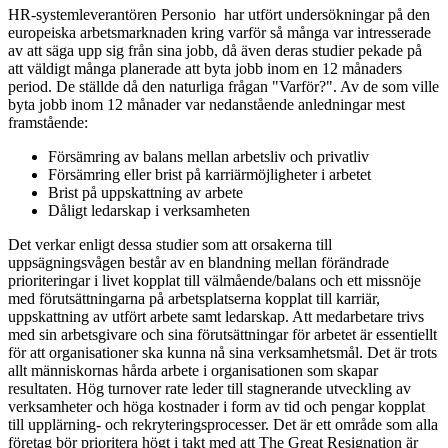
HR-systemleverantören Personio har utfört undersökningar på den
europeiska arbetsmarknaden kring varför så många var intresserade
av att säga upp sig från sina jobb, då även deras studier pekade på
att väldigt många planerade att byta jobb inom en 12 månaders
period. De ställde då den naturliga frågan "Varför?". Av de som ville
byta jobb inom 12 månader var nedanstående anledningar mest
framstående:
Försämring av balans mellan arbetsliv och privatliv
Försämring eller brist på karriärmöjligheter i arbetet
Brist på uppskattning av arbete
Dåligt ledarskap i verksamheten
Det verkar enligt dessa studier som att orsakerna till
uppsägningsvågen består av en blandning mellan förändrade
prioriteringar i livet kopplat till välmående/balans och ett missnöje
med förutsättningarna på arbetsplatserna kopplat till karriär,
uppskattning av utfört arbete samt ledarskap. Att medarbetare trivs
med sin arbetsgivare och sina förutsättningar för arbetet är essentiellt
för att organisationer ska kunna nå sina verksamhetsmål. Det är trots
allt människornas hårda arbete i organisationen som skapar
resultaten. Hög turnover rate leder till stagnerande utveckling av
verksamheter och höga kostnader i form av tid och pengar kopplat
till upplärning- och rekryteringsprocesser. Det är ett område som alla
företag bör prioritera högt i takt med att The Great Resignation är