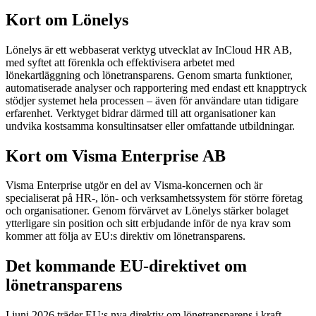
Kort om Lönelys
Lönelys är ett webbaserat verktyg utvecklat av InCloud HR AB,
med syftet att förenkla och effektivisera arbetet med
lönekartläggning och lönetransparens. Genom smarta funktioner,
automatiserade analyser och rapportering med endast ett knapptryck
stödjer systemet hela processen – även för användare utan tidigare
erfarenhet. Verktyget bidrar därmed till att organisationer kan
undvika kostsamma konsultinsatser eller omfattande utbildningar.
Kort om Visma Enterprise AB
Visma Enterprise utgör en del av Visma-koncernen och är
specialiserat på HR-, lön- och verksamhetssystem för större företag
och organisationer. Genom förvärvet av Lönelys stärker bolaget
ytterligare sin position och sitt erbjudande inför de nya krav som
kommer att följa av EU:s direktiv om lönetransparens.
Det kommande EU-direktivet om
lönetransparens
I juni 2026 träder EU:s nya direktiv om lönetransparens i kraft.