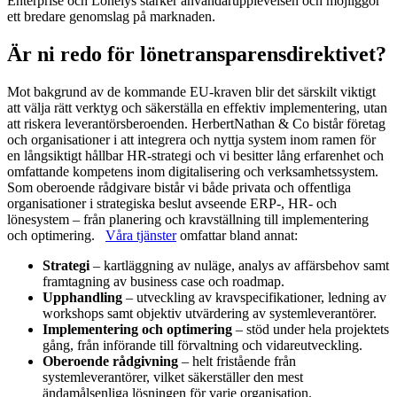
Enterprise och Lönelys stärker användarupplevelsen och möjliggör
ett bredare genomslag på marknaden.
Är ni redo för lönetransparensdirektivet?
Mot bakgrund av de kommande EU-kraven blir det särskilt viktigt
att välja rätt verktyg och säkerställa en effektiv implementering, utan
att riskera leverantörsberoenden. HerbertNathan & Co bistår företag
och organisationer i att integrera och nyttja system inom ramen för
en långsiktigt hållbar HR-strategi och vi besitter lång erfarenhet och
omfattande kompetens inom digitalisering och verksamhetssystem.
Som oberoende rådgivare bistår vi både privata och offentliga
organisationer i strategiska beslut avseende ERP-, HR- och
lönesystem – från planering och kravställning till implementering
och optimering.
Våra tjänster
omfattar bland annat:
Strategi
– kartläggning av nuläge, analys av affärsbehov samt
framtagning av business case och roadmap.
Upphandling
– utveckling av kravspecifikationer, ledning av
workshops samt objektiv utvärdering av systemleverantörer.
Implementering och optimering
– stöd under hela projektets
gång, från införande till förvaltning och vidareutveckling.
Oberoende rådgivning
– helt fristående från
systemleverantörer, vilket säkerställer den mest
ändamålsenliga lösningen för varje organisation.