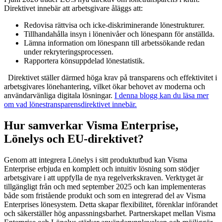
Direktivet innebär att arbetsgivare åläggs att:
Redovisa rättvisa och icke-diskriminerande lönestrukturer.
Tillhandahålla insyn i lönenivåer och lönespann för anställda.
Lämna information om lönespann till arbetssökande redan
under rekryteringsprocessen.
Rapportera könsuppdelad lönestatistik.
Direktivet ställer därmed höga krav på transparens och effektivitet i
arbetsgivares lönehantering, vilket ökar behovet av moderna och
användarvänliga digitala lösningar.
I denna blogg kan du läsa mer
om vad lönestransparensdirektivet innebär.
Hur samverkar Visma Enterprise,
Lönelys och EU-direktivet?
Genom att integrera Lönelys i sitt produktutbud kan Visma
Enterprise erbjuda en komplett och intuitiv lösning som stödjer
arbetsgivare i att uppfylla de nya regelverkskraven. Verktyget är
tillgängligt från och med september 2025 och kan implementeras
både som fristående produkt och som en integrerad del av Visma
Enterprises lönesystem. Detta skapar flexibilitet, förenklar införandet
och säkerställer hög anpassningsbarhet. Partnerskapet mellan Visma