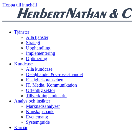
Hoppa till innehåll
Tjänster
Alla tjänster
Strategi
Upphandling
Implementering
Optimering
Kundcase
Alla kundcase
Detaljhandel & Grossisthandel
Fastighetsbranschen
IT, Media, Kommunikation
Offentlig sektor
Tillverkningsindustrin
Analys och insikter
Marknadsanalyser
Kunskapsbank
Evenemang
Systemguide
Karriär