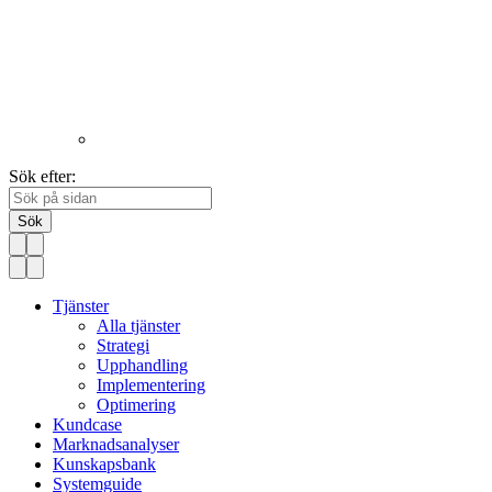
Sök efter:
Sök
Tjänster
Alla tjänster
Strategi
Upphandling
Implementering
Optimering
Kundcase
Marknadsanalyser
Kunskapsbank
Systemguide