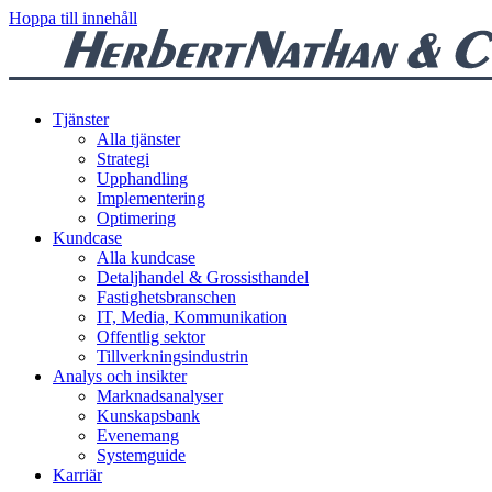
Hoppa till innehåll
Tjänster
Alla tjänster
Strategi
Upphandling
Implementering
Optimering
Kundcase
Alla kundcase
Detaljhandel & Grossisthandel
Fastighetsbranschen
IT, Media, Kommunikation
Offentlig sektor
Tillverkningsindustrin
Analys och insikter
Marknadsanalyser
Kunskapsbank
Evenemang
Systemguide
Karriär