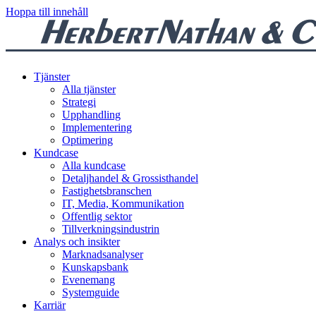
Hoppa till innehåll
Tjänster
Alla tjänster
Strategi
Upphandling
Implementering
Optimering
Kundcase
Alla kundcase
Detaljhandel & Grossisthandel
Fastighetsbranschen
IT, Media, Kommunikation
Offentlig sektor
Tillverkningsindustrin
Analys och insikter
Marknadsanalyser
Kunskapsbank
Evenemang
Systemguide
Karriär