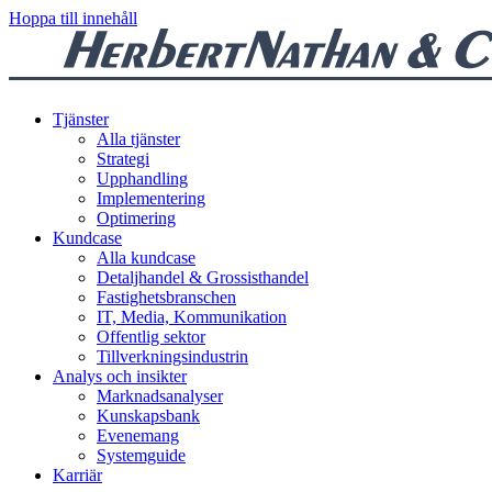
Hoppa till innehåll
Tjänster
Alla tjänster
Strategi
Upphandling
Implementering
Optimering
Kundcase
Alla kundcase
Detaljhandel & Grossisthandel
Fastighetsbranschen
IT, Media, Kommunikation
Offentlig sektor
Tillverkningsindustrin
Analys och insikter
Marknadsanalyser
Kunskapsbank
Evenemang
Systemguide
Karriär