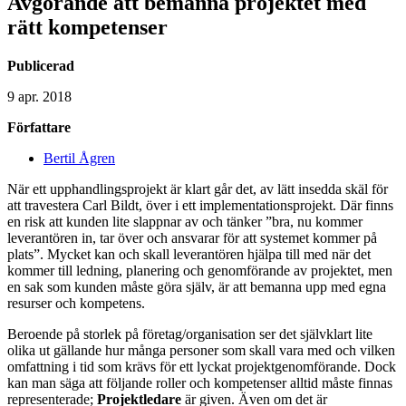
Avgörande att bemanna projektet med
rätt kompetenser
Publicerad
9 apr. 2018
Författare
Bertil Ågren
När ett upphandlingsprojekt är klart går det, av lätt insedda skäl för
att travestera Carl Bildt, över i ett implementationsprojekt. Där finns
en risk att kunden lite slappnar av och tänker ”bra, nu kommer
leverantören in, tar över och ansvarar för att systemet kommer på
plats”. Mycket kan och skall leverantören hjälpa till med när det
kommer till ledning, planering och genomförande av projektet, men
en sak som kunden måste göra själv, är att bemanna upp med egna
resurser och kompetens.
Beroende på storlek på företag/organisation ser det självklart lite
olika ut gällande hur många personer som skall vara med och vilken
omfattning i tid som krävs för ett lyckat projektgenomförande. Dock
kan man säga att följande roller och kompetenser alltid måste finnas
representerade;
Projektledare
är given. Även om det är