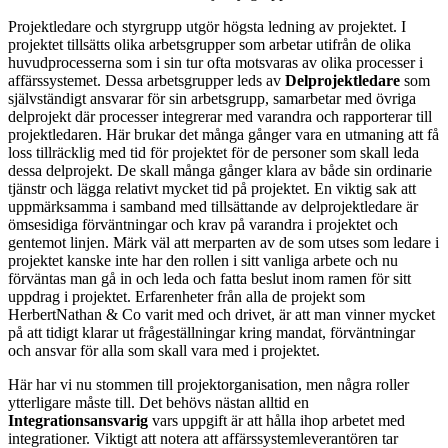
Projektledare och styrgrupp utgör högsta ledning av projektet. I
projektet tillsätts olika arbetsgrupper som arbetar utifrån de olika
huvudprocesserna som i sin tur ofta motsvaras av olika processer i
affärssystemet. Dessa arbetsgrupper leds av
Delprojektledare
som
självständigt ansvarar för sin arbetsgrupp, samarbetar med övriga
delprojekt där processer integrerar med varandra och rapporterar till
projektledaren. Här brukar det många gånger vara en utmaning att få
loss tillräcklig med tid för projektet för de personer som skall leda
dessa delprojekt. De skall många gånger klara av både sin ordinarie
tjänstr och lägga relativt mycket tid på projektet. En viktig sak att
uppmärksamma i samband med tillsättande av delprojektledare är
ömsesidiga förväntningar och krav på varandra i projektet och
gentemot linjen. Märk väl att merparten av de som utses som ledare i
projektet kanske inte har den rollen i sitt vanliga arbete och nu
förväntas man gå in och leda och fatta beslut inom ramen för sitt
uppdrag i projektet. Erfarenheter från alla de projekt som
HerbertNathan & Co varit med och drivet, är att man vinner mycket
på att tidigt klarar ut frågeställningar kring mandat, förväntningar
och ansvar för alla som skall vara med i projektet.
Här har vi nu stommen till projektorganisation, men några roller
ytterligare måste till. Det behövs nästan alltid en
Integrationsansvarig
vars uppgift är att hålla ihop arbetet med
integrationer. Viktigt att notera att affärssystemleverantören tar