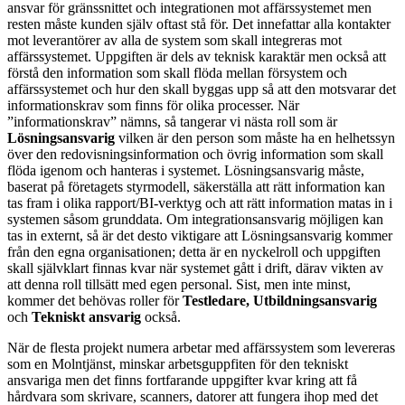
ansvar för gränssnittet och integrationen mot affärssystemet men
resten måste kunden själv oftast stå för. Det innefattar alla kontakter
mot leverantörer av alla de system som skall integreras mot
affärssystemet. Uppgiften är dels av teknisk karaktär men också att
förstå den information som skall flöda mellan försystem och
affärssystemet och hur den skall byggas upp så att den motsvarar det
informationskrav som finns för olika processer. När
”informationskrav” nämns, så tangerar vi nästa roll som är
Lösningsansvarig
vilken är den person som måste ha en helhetssyn
över den redovisningsinformation och övrig information som skall
flöda igenom och hanteras i systemet. Lösningsansvarig måste,
baserat på företagets styrmodell, säkerställa att rätt information kan
tas fram i olika rapport/BI-verktyg och att rätt information matas in i
systemen såsom grunddata. Om integrationsansvarig möjligen kan
tas in externt, så är det desto viktigare att Lösningsansvarig kommer
från den egna organisationen; detta är en nyckelroll och uppgiften
skall självklart finnas kvar när systemet gått i drift, därav vikten av
att denna roll tillsätt med egen personal. Sist, men inte minst,
kommer det behövas roller för
Testledare, Utbildningsansvarig
och
Tekniskt ansvarig
också.
När de flesta projekt numera arbetar med affärssystem som levereras
som en Molntjänst, minskar arbetsguppfiten för den tekniskt
ansvariga men det finns fortfarande uppgifter kvar kring att få
hårdvara som skrivare, scanners, datorer att fungera ihop med det