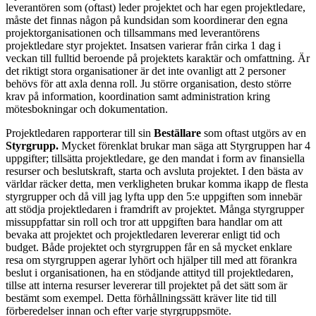
leverantören som (oftast) leder projektet och har egen projektledare,
måste det finnas någon på kundsidan som koordinerar den egna
projektorganisationen och tillsammans med leverantörens
projektledare styr projektet. Insatsen varierar från cirka 1 dag i
veckan till fulltid beroende på projektets karaktär och omfattning. Är
det riktigt stora organisationer är det inte ovanligt att 2 personer
behövs för att axla denna roll. Ju större organisation, desto större
krav på information, koordination samt administration kring
mötesbokningar och dokumentation.
Projektledaren rapporterar till sin
Beställare
som oftast utgörs av en
Styrgrupp.
Mycket förenklat brukar man säga att Styrgruppen har 4
uppgifter; tillsätta projektledare, ge den mandat i form av finansiella
resurser och beslutskraft, starta och avsluta projektet. I den bästa av
världar räcker detta, men verkligheten brukar komma ikapp de flesta
styrgrupper och då vill jag lyfta upp den 5:e uppgiften som innebär
att stödja projektledaren i framdrift av projektet. Många styrgrupper
missuppfattar sin roll och tror att uppgiften bara handlar om att
bevaka att projektet och projektledaren levererar enligt tid och
budget. Både projektet och styrgruppen får en så mycket enklare
resa om styrgruppen agerar lyhört och hjälper till med att förankra
beslut i organisationen, ha en stödjande attityd till projektledaren,
tillse att interna resurser levererar till projektet på det sätt som är
bestämt som exempel. Detta förhållningssätt kräver lite tid till
förberedelser innan och efter varje styrgruppsmöte.