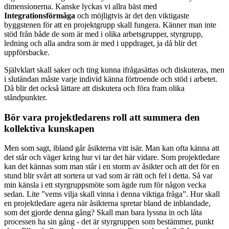
dimensionerna. Kanske lyckas vi allra bäst med
Integrationsförmåga
och möjligtvis är det den viktigaste
byggstenen för att en projektgrupp skall fungera. Känner man inte
stöd från både de som är med i olika arbetsgrupper, styrgrupp,
ledning och alla andra som är med i uppdraget, ja då blir det
uppförsbacke.
Självklart skall saker och ting kunna ifrågasättas och diskuteras, men
i slutändan måste varje individ känna förtroende och stöd i arbetet.
Då blir det också lättare att diskutera och föra fram olika
ståndpunkter.
Bör vara projektledarens roll att summera den
kollektiva kunskapen
Men som sagt, ibland går åsikterna vitt isär. Man kan ofta känna att
det står och väger kring hur vi tar det här vidare. Som projektledare
kan det kännas som man står i en storm av åsikter och att det för en
stund blir svårt att sortera ut vad som är rätt och fel i detta. Så var
min känsla i ett styrgruppsmöte som ägde rum för någon vecka
sedan. Lite ”vems vilja skall vinna i denna viktiga fråga”. Hur skall
en projektledare agera när åsikterna spretar bland de inblandade,
som det gjorde denna gång? Skall man bara lyssna in och låta
processen ha sin gång - det är styrgruppen som bestämmer, punkt