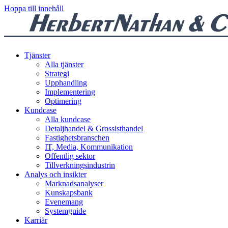
Hoppa till innehåll
Tjänster
Alla tjänster
Strategi
Upphandling
Implementering
Optimering
Kundcase
Alla kundcase
Detaljhandel & Grossisthandel
Fastighetsbranschen
IT, Media, Kommunikation
Offentlig sektor
Tillverkningsindustrin
Analys och insikter
Marknadsanalyser
Kunskapsbank
Evenemang
Systemguide
Karriär