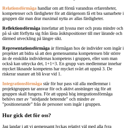
Relationsförmåga
handlar om att förstå varandras erfarenheter,
kompetenser och färdigheter för att därigenom få ett bra samarbete i
gruppen där man drar maximal nytta av allas färdigheter.
Reflektionsförmåga
innefattar att lyssna mer och prata mindre och
på så sätt förflytta sig från låsta åsiktspositioner till mer lärande och
därmed utveckling på längre sikt.
Representationsförmåga
är förmågan hos de individer som ingår i
projektet att bidra så att den gemensamma kompetensen blir större
än de enskilda individernas kompetens i gruppen, eller som man
också kan uttrycka det, 1+1=3. En grupp vars medlemmar innehar
mycket liknande kompetens har mycket svårt att uppnå 3. De
riskerar snarare att bli kvar vid 1.
Integrationsförmåga
står för hur pass väl alla medlemmar i
projektgruppen tar ansvar för och aktivt anstränger sig för att
gruppen skall fungera. För att uppnå hög integrationsförmåga
behövs mer av ”stödjande beteende” och mindre av
”positionerande” från de personer som ingår i gruppen.
Hur gick det för oss?
Jag landar i att vi gemensamt lyckas relativt väl med alla fyra