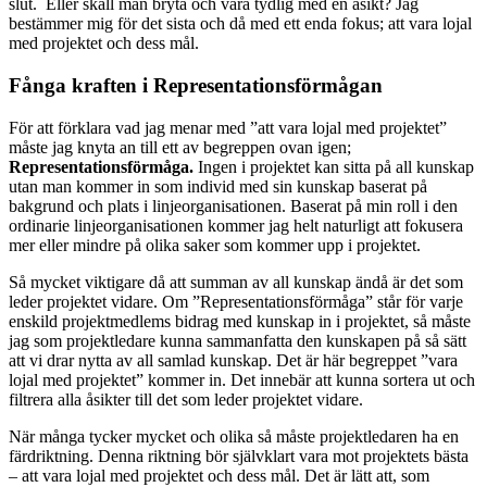
slut. Eller skall man bryta och vara tydlig med en åsikt? Jag
bestämmer mig för det sista och då med ett enda fokus; att vara lojal
med projektet och dess mål.
Fånga kraften i Representationsförmågan
För att förklara vad jag menar med ”att vara lojal med projektet”
måste jag knyta an till ett av begreppen ovan igen;
Representationsförmåga.
Ingen i projektet kan sitta på all kunskap
utan man kommer in som individ med sin kunskap baserat på
bakgrund och plats i linjeorganisationen. Baserat på min roll i den
ordinarie linjeorganisationen kommer jag helt naturligt att fokusera
mer eller mindre på olika saker som kommer upp i projektet.
Så mycket viktigare då att summan av all kunskap ändå är det som
leder projektet vidare. Om ”Representationsförmåga” står för varje
enskild projektmedlems bidrag med kunskap in i projektet, så måste
jag som projektledare kunna sammanfatta den kunskapen på så sätt
att vi drar nytta av all samlad kunskap. Det är här begreppet ”vara
lojal med projektet” kommer in. Det innebär att kunna sortera ut och
filtrera alla åsikter till det som leder projektet vidare.
När många tycker mycket och olika så måste projektledaren ha en
färdriktning. Denna riktning bör självklart vara mot projektets bästa
– att vara lojal med projektet och dess mål. Det är lätt att, som