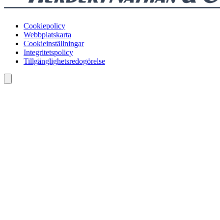
Cookiepolicy
Webbplatskarta
Cookieinställningar
Integritetspolicy
Tillgänglighetsredogörelse