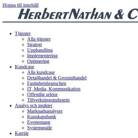
Hoppa till innehåll
Tjänster
Alla tjänster
Strategi
Upphandling
Implementering
Optimering
Kundcase
Alla kundcase
Detaljhandel & Grossisthandel
Fastighetsbranschen
IT, Media, Kommunikation
Offentlig sektor
Tillverkningsindustrin
Analys och insikter
Marknadsanalyser
Kunskapsbank
Evenemang
Systemguide
Karriär