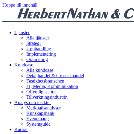
Hoppa till innehåll
Tjänster
Alla tjänster
Strategi
Upphandling
Implementering
Optimering
Kundcase
Alla kundcase
Detaljhandel & Grossisthandel
Fastighetsbranschen
IT, Media, Kommunikation
Offentlig sektor
Tillverkningsindustrin
Analys och insikter
Marknadsanalyser
Kunskapsbank
Evenemang
Systemguide
Karriär