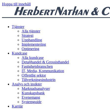
Hoppa till innehåll
Tjänster
Alla tjänster
Strategi
Upphandling
Implementering
Optimering
Kundcase
Alla kundcase
Detaljhandel & Grossisthandel
Fastighetsbranschen
IT, Media, Kommunikation
Offentlig sektor
Tillverkningsindustrin
Analys och insikter
Marknadsanalyser
Kunskapsbank
Evenemang
Systemguide
Karriär